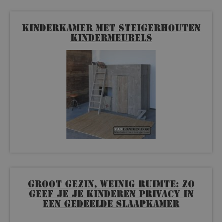
Kinderkamer met steigerhouten
kindermeubels
Groot gezin, weinig ruimte: zo
geef je je kinderen privacy in
een gedeelde slaapkamer