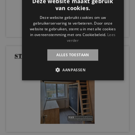
Deze website maakt gebruik
van cookies.
Deze website gebruikt cookies om uw
gebruikerservaring te verbeteren. Door onze
website te gebruiken, stemt u in met alle cookies
in overeenstemming met ons Cookiebeleid.
Lees
verder
ALLES TOESTAAN
Steigerhouten vide met kast en
bureau Bommel
AANPASSEN