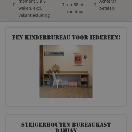
moment 5 á 6
Achteraf
en BE en
weken, excl.
betalen
montage
vakantiesluiting
Een kinderbureau voor iedereen!
Steigerhouten bureaukast
Damian