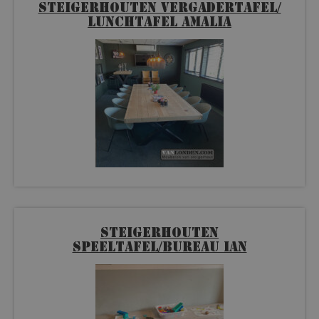
Steigerhouten vergadertafel/
lunchtafel Amalia
Steigerhouten
speeltafel/bureau Ian