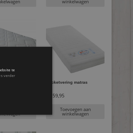
nkelwagen
winkelwagen
ebsite te
es verder
m matras
Pocketvering matras
€
159,95
voegen aan
Toevoegen aan
nkelwagen
winkelwagen