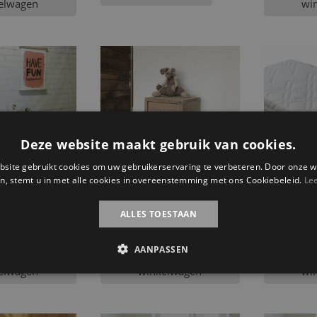
elwagen
wi
Deze website maakt gebruik van cookies.
site gebruikt cookies om uw gebruikerservaring te verbeteren. Door onze w
n, stemt u in met alle cookies in overeenstemming met ons Cookiebeleid.
Le
n nachtkastje
Steigerhouten nachtkastje
Koudschui
Roger
ALLES TOESTAAN
€
99,95
€
159,95
AANPASSEN
egen aan
Toevoegen aan
Toe
elwagen
winkelwagen
wi