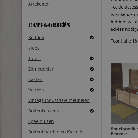
Afrekenen
Tot de acces
is er keuze i
hebben we oo
Categorieën
advies nodi
Bedden
Toont alle 18
Vides
Tafels
Zitmeubelen
Kasten
Werken
Vintage industriële meubelen
Buitenkeukens
Speelhuizen
Speelgoedkis
Buitenhaarden en Kachels
Femmie