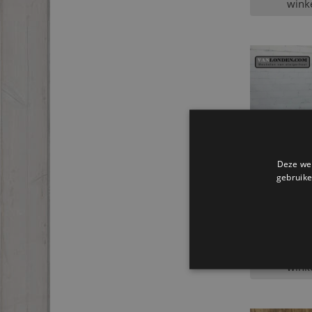
wink
Deze web
gebruike
Steigerhoute
Nathalie
€
159,95
Toevo
wink