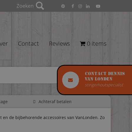
ver
Contact
Reviews
0 items
Contact Dennis
van Londen
steigerhoutspecialist
tage
Achteraf betalen
t en de bijbehorende accessoires van VanLonden. Zo