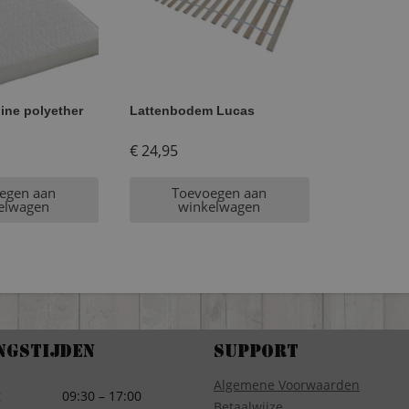
ine polyether
Lattenbodem Lucas
€
24,95
egen aan
Toevoegen aan
elwagen
winkelwagen
ngstijden
Support
Algemene Voorwaarden
g
09:30 – 17:00
Betaalwijze