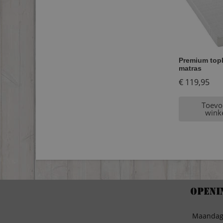
Premium topl
matras
€
119,95
Toevo
wink
Openi
Maanda