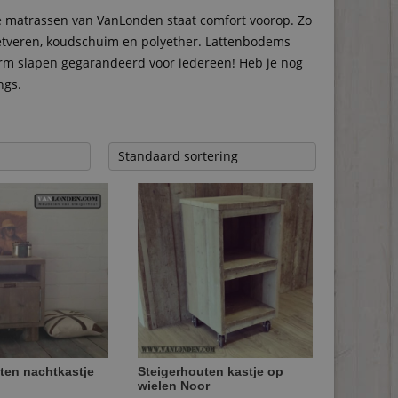
e matrassen van VanLonden staat comfort voorop. Zo
cketveren, koudschuim en polyether. Lattenbodems
warm slapen gegarandeerd voor iedereen! Heb je nog
ngs.
ten nachtkastje
Steigerhouten kastje op
wielen Noor