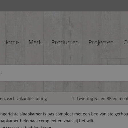
Home
Merk
Producten
Projecten
O
n
n, excl. vakantiesluiting
Levering NL en BE en mon
 ingerichte slaapkamer is pas compleet met een
bed
van steigerhou
aapkamer helemaal compleet en zoals jij het wilt.
 accessoires bedden kopen