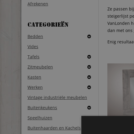
Afrekenen
Ze passen bi
steigerlijst 
VanLonden heb
Categorieën
dan met ons
Bedden
Enig resultaa
Vides
Tafels
Zitmeubelen
Kasten
Werken
Vintage industriële meubelen
Buitenkeukens
Speelhuizen
spiegel met 
Buitenhaarden en Kachels
lijst