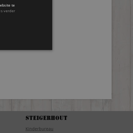
ebsite te
es verder
Steigerhout
Kinderbureau