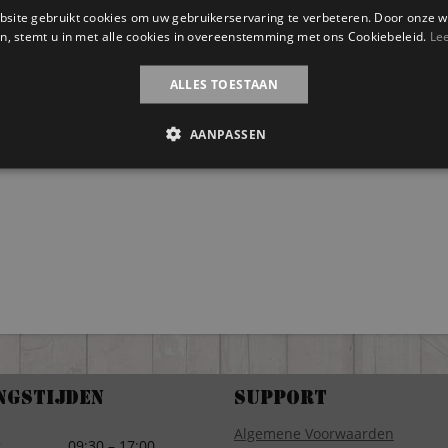
site gebruikt cookies om uw gebruikerservaring te verbeteren. Door onze w
n, stemt u in met alle cookies in overeenstemming met ons Cookiebeleid.
Le
egen aan
ALLES TOESTAAN
elwagen
AANPASSEN
ngstijden
Support
Algemene Voorwaarden
g
09:30 – 17:00