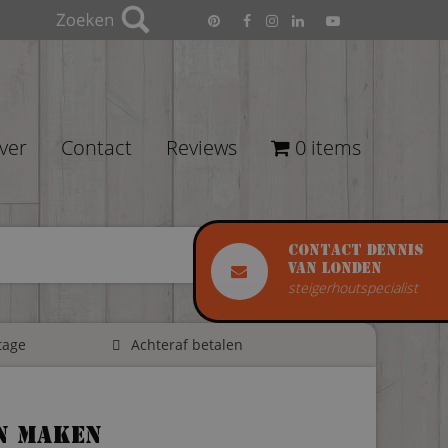
ver
Contact
Reviews
0 items
Contact Dennis
van Londen
steigerhoutspecialist
tage
Achteraf betalen
en maken