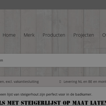
Home
Merk
Producten
Projecten
O
ten
n, excl. vakantiesluiting
Levering NL en BE en mon
een lijst van steigerhout zijn perfect voor in de badkamer.
ls met steigerlijst op maat lat