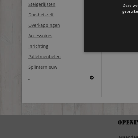
Steigerlijsten
Deze web
€
79,00
gebruike
Doe-het-zelf
Toevo
Overkappingen
wink
Accessoires
Inrichting
Palletmeubelen
Splinternieuw
.
Openi
Maanda