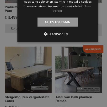
website te gebruiken, stemt u in met alle cookies
in overeenstemming met ons Cookiebeleid.
Lees
Podium/ tribune trapkast
Eettafel Michael van oude
verder
Pom
bowlingbaan
€
3.499,95
€
964,95
ALLES TOESTAAN
Selecteer opties
Toevoegen aan
winkelwagen
AANPASSEN
AANBIEDING!
Steigerhouten vergadertafel
Tafel van balk planken
Louis
Remco