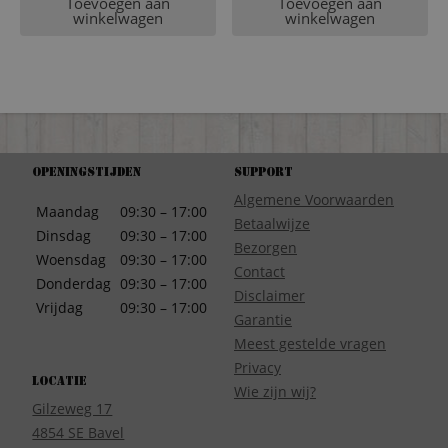
Toevoegen aan
Toevoegen aan
winkelwagen
winkelwagen
Openingstijden
Support
Algemene Voorwaarden
Maandag
09:30 – 17:00
Betaalwijze
Dinsdag
09:30 – 17:00
Bezorgen
Woensdag
09:30 – 17:00
Contact
Donderdag
09:30 – 17:00
Disclaimer
Vrijdag
09:30 – 17:00
Garantie
Meest gestelde vragen
Privacy
Locatie
Wie zijn wij?
Gilzeweg 17
4854 SE Bavel