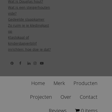
Wat is Douglas hout?
Wat is een steigerhouten
vide?
Gedeelde slaapkamer
Zo ruim je je kledingkast
op
Klaslokaal of
kinderdagverblijf
inrichten: hoe doe je dat?
Home
Merk
Producten
Projecten
Over
Contact
Reviews
0 items