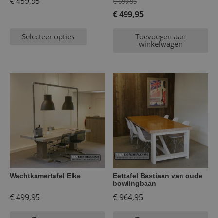
Oorspronkelijke
€
459,95
€
699,95
prijs
€
499,95
Huidige
was:
Selecteer opties
Toevoegen aan
prijs
€ 699,95.
winkelwagen
is:
€ 499,95.
Wachtkamertafel Elke
Eettafel Bastiaan van oude
bowlingbaan
€
499,95
€
964,95