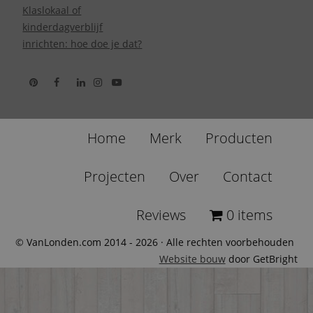
Klaslokaal of
kinderdagverblijf
inrichten: hoe doe je dat?
Home
Merk
Producten
Projecten
Over
Contact
Reviews
0 items
© VanLonden.com 2014 - 2026 · Alle rechten voorbehouden
Website bouw
door GetBright