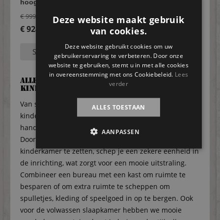
hoogslaper Marly
nachtkastje Cas
Oorspronkelijke
€
109,95
€
999,95
Deze website maakt gebruik
prijs
€
924,95
van cookies.
Huidige
was:
Deze website gebruikt cookies om uw
Selecteer opties
Selecteer opties
prijs
€ 999,95.
gebruikerservaring te verbeteren. Door onze
website te gebruiken, stemt u in met alle cookies
is:
in overeenstemming met ons Cookiebeleid.
Lees
€ 924,95.
Alle meubelen voor een complete
verder
kinderkamer van steigerhout
Van steigerhout kun je niet alleen mooie
ALLES TOESTAAN
kinderbedden maken, maar ook kinderbureaus en
handige kledingkasten waar je van alles in kwijt kunt.
AANPASSEN
Door verschillende meubelen van steigerhout in je
kinderkamer te zetten, schep je een zekere eenheid in
de inrichting, wat zorgt voor een mooie uitstraling.
Combineer een bureau met een kast om ruimte te
besparen of om extra ruimte te scheppen om
spulletjes, kleding of speelgoed in op te bergen. Ook
voor de volwassen slaapkamer hebben we mooie