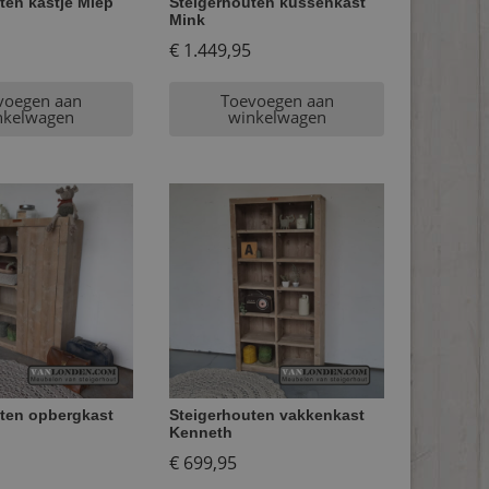
ten kastje Miep
Steigerhouten kussenkast
Mink
€
1.449,95
voegen aan
Toevoegen aan
nkelwagen
winkelwagen
ten opbergkast
Steigerhouten vakkenkast
Kenneth
€
699,95