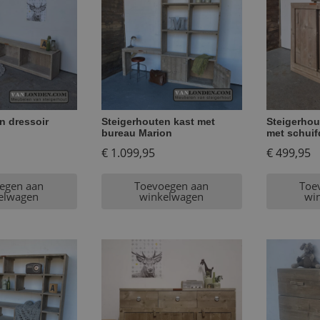
n dressoir
Steigerhouten kast met
Steigerhou
bureau Marion
met schuif
€
1.099,95
€
499,95
egen aan
Toevoegen aan
Toe
elwagen
winkelwagen
wi