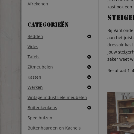
Afrekenen
kast ook een
Steig
Categorieën
Bij VanLond
Bedden
aan het juis
dressoir kast
Vides
jouw steiger
Tafels
zeker weet w
Zitmeubelen
Resultaat 1–
Kasten
Werken
Vintage industriële meubelen
Buitenkeukens
Speelhuizen
Buitenhaarden en Kachels