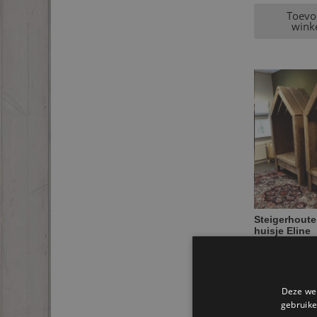
Toevo
wink
Steigerhoute
huisje Eline
€
999,95
Toevo
Deze web
wink
gebruike