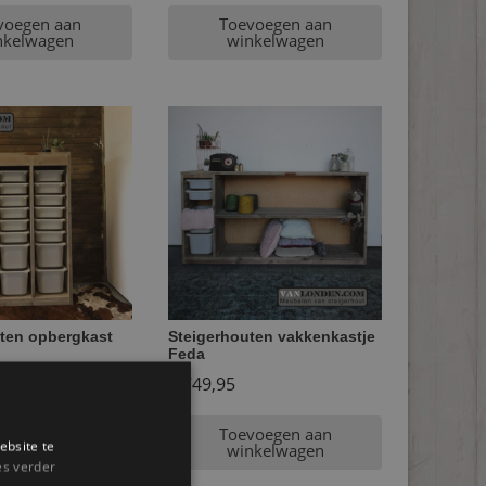
voegen aan
Toevoegen aan
nkelwagen
winkelwagen
ten opbergkast
Steigerhouten vakkenkastje
Feda
€
749,95
voegen aan
Toevoegen aan
ebsite te
nkelwagen
winkelwagen
es verder