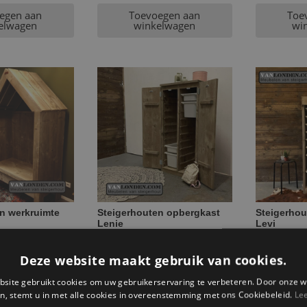
egen aan
Toevoegen aan
Toe
elwagen
winkelwagen
wi
n werkruimte
Steigerhouten opbergkast
Steigerhou
Lenie
Levi
€
449,95
€
299,95
Deze website maakt gebruik van cookies.
egen aan
Toevoegen aan
Toe
site gebruikt cookies om uw gebruikerservaring te verbeteren. Door onze w
elwagen
winkelwagen
wi
n, stemt u in met alle cookies in overeenstemming met ons Cookiebeleid.
Le