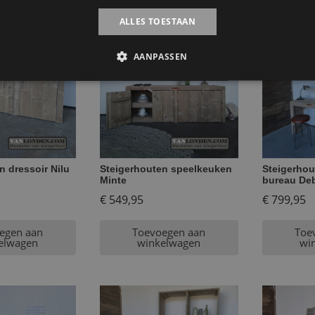
ALLES TOESTAAN
AANPASSEN
n dressoir Nilu
Steigerhouten speelkeuken
Steigerhou
Minte
bureau De
€
549,95
€
799,95
egen aan
Toevoegen aan
Toe
elwagen
winkelwagen
wi