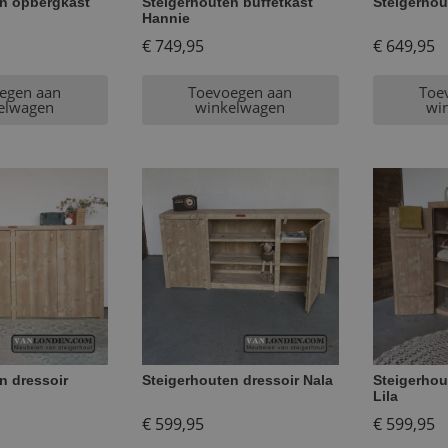
en opbergkast
Steigerhouten buffetkast
Steigerhou
Hannie
€
749,95
€
649,95
egen aan
Toevoegen aan
Toe
elwagen
winkelwagen
wi
n dressoir
Steigerhouten dressoir Nala
Steigerhou
Lila
€
599,95
€
599,95