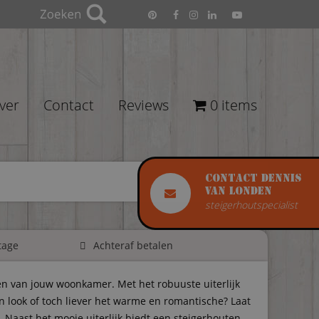
ver
Contact
Reviews
0 items
Contact Dennis
van Londen
steigerhoutspecialist
tage
Achteraf betalen
n van jouw woonkamer. Met het robuuste uiterlijk
an look of toch liever het warme en romantische? Laat
n. Naast het mooie uiterlijk biedt een steigerhouten