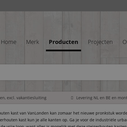
Home
Merk
Producten
Projecten
O
n, excl. vakantiesluiting
Levering NL en BE en mon
outen kast van VanLonden kan zomaar het nieuwe pronkstuk worde
erhouten kast kun je alle kanten op. Ga je voor de industriële urb
it de vrije loop, want alles is mogelijk met deze steigerhouten kaste