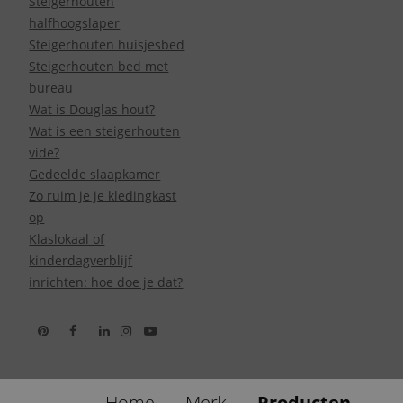
Steigerhouten
halfhoogslaper
Steigerhouten huisjesbed
Steigerhouten bed met
bureau
Wat is Douglas hout?
Wat is een steigerhouten
vide?
Gedeelde slaapkamer
Zo ruim je je kledingkast
op
Klaslokaal of
kinderdagverblijf
inrichten: hoe doe je dat?
Home
Merk
Producten