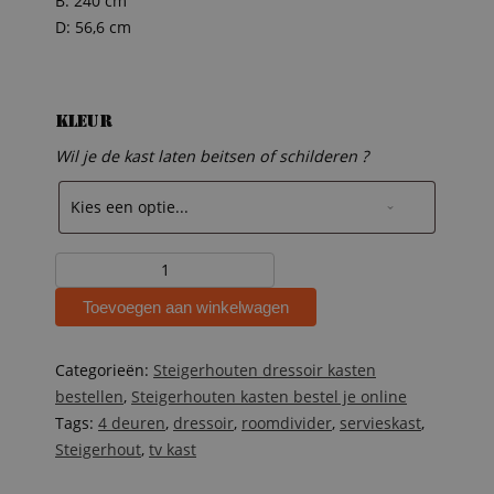
B: 240 cm
D: 56,6 cm
Kleur
Wil je de kast laten beitsen of schilderen ?
Steigerhouten
dressoir
Toevoegen aan winkelwagen
Midas
aantal
Categorieën:
Steigerhouten dressoir kasten
bestellen
,
Steigerhouten kasten bestel je online
Tags:
4 deuren
,
dressoir
,
roomdivider
,
servieskast
,
Steigerhout
,
tv kast