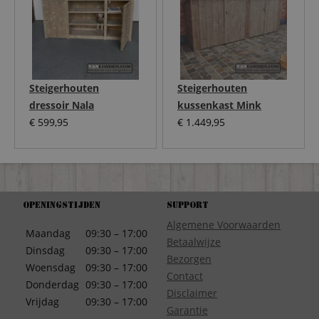
Steigerhouten
Steigerhouten
dressoir Nala
kussenkast Mink
€
599,95
€
1.449,95
Openingstijden
Support
Algemene Voorwaarden
Maandag
09:30 – 17:00
Betaalwijze
Dinsdag
09:30 – 17:00
Bezorgen
Woensdag
09:30 – 17:00
Contact
Donderdag
09:30 – 17:00
Disclaimer
Vrijdag
09:30 – 17:00
Garantie