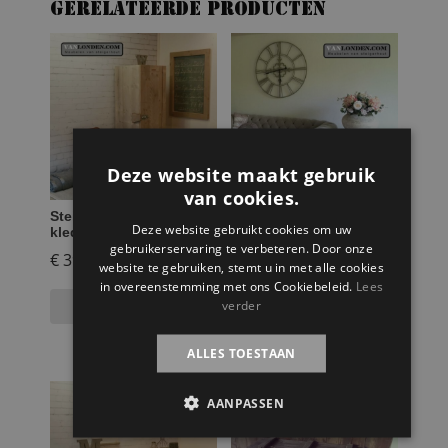
Gerelateerde producten
Deze website maakt gebruik
van cookies.
Steigerhouten smalle
Steigerhouten zuil Luc
Deze website gebruikt cookies om uw
kledingkast Sven
gebruikerservaring te verbeteren. Door onze
€
399,95
€
89,95
website te gebruiken, stemt u in met alle cookies
in overeenstemming met ons Cookiebeleid.
Lees
Selecteer opties
Toevoegen aan
verder
winkelwagen
ALLES TOESTAAN
AANPASSEN