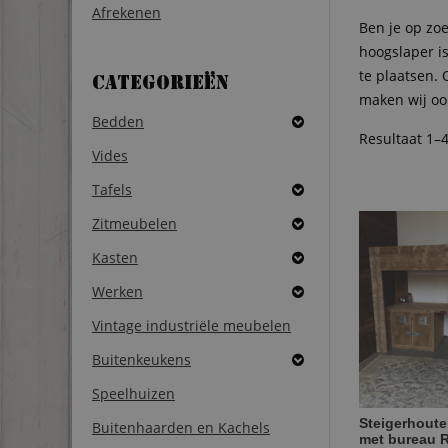
Afrekenen
Ben je op zo
hoogslaper i
te plaatsen.
Categorieën
maken wij oo
Bedden
Resultaat 1–
Vides
Tafels
Zitmeubelen
Kasten
Werken
Vintage industriële meubelen
Buitenkeukens
Speelhuizen
Steigerhout
Buitenhaarden en Kachels
met bureau 