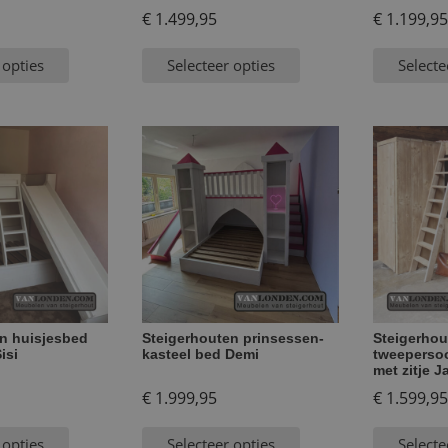
€
1.499,95
€
1.199,95
 opties
Selecteer opties
Selecte
n huisjesbed
Steigerhouten prinsessen-
Steigerhou
isi
kasteel bed Demi
tweeperso
met zitje 
€
1.999,95
€
1.599,95
 opties
Selecteer opties
Selecte