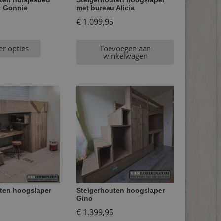
ten huisjesbed
Steigerhouten hoogslaper
u Gonnie
met bureau Alicia
€
1.099,95
er opties
Toevoegen aan
winkelwagen
ten hoogslaper
Steigerhouten hoogslaper
Gino
€
1.399,95