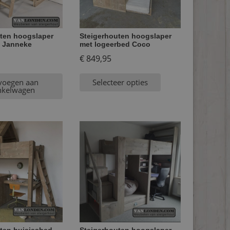
ten hoogslaper
Steigerhouten hoogslaper
n Janneke
met logeerbed Coco
€
849,95
voegen aan
Selecteer opties
nkelwagen