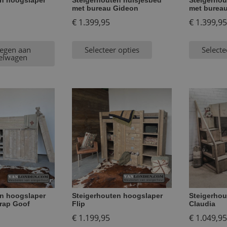
en hoogslaper
Steigerhouten huisjesbed
Steigerhou
met bureau Gideon
met burea
€
1.399,95
€
1.399,95
egen aan
Selecteer opties
Selecte
elwagen
en hoogslaper
Steigerhouten hoogslaper
Steigerhou
trap Goof
Flip
Claudia
€
1.199,95
€
1.049,95