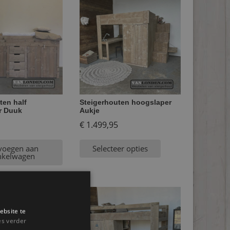
ten half
Steigerhouten hoogslaper
r Duuk
Aukje
€
1.499,95
voegen aan
Selecteer opties
nkelwagen
ebsite te
es verder