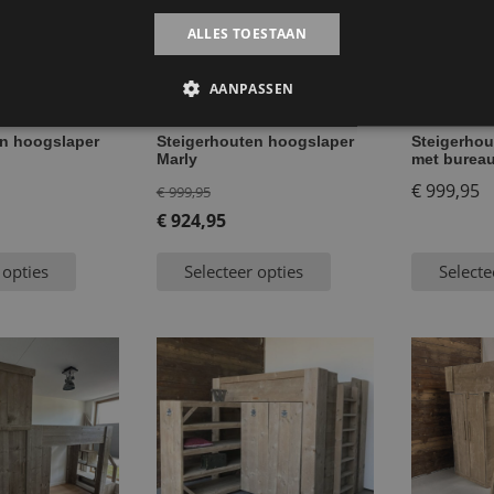
ALLES TOESTAAN
AANPASSEN
en hoogslaper
Steigerhouten hoogslaper
Steigerhou
Marly
met bureau
Oorspronkelijke
€
999,95
€
999,95
prijs
€
924,95
Huidige
was:
 opties
Selecteer opties
Selecte
prijs
€ 999,95.
is:
€ 924,95.