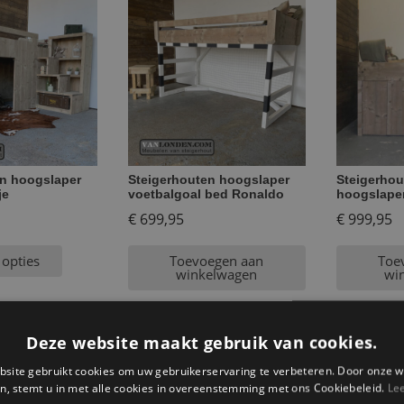
en hoogslaper
Steigerhouten hoogslaper
Steigerhou
je
voetbalgoal bed Ronaldo
hoogslape
€
699,95
€
999,95
 opties
Toevoegen aan
Toe
winkelwagen
wi
Deze website maakt gebruik van cookies.
AANBIEDING!
site gebruikt cookies om uw gebruikerservaring te verbeteren. Door onze w
n, stemt u in met alle cookies in overeenstemming met ons Cookiebeleid.
Le