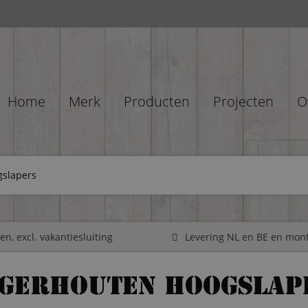
Home
Merk
Producten
Projecten
O
gslapers
n, excl. vakantiesluiting
Levering NL en BE en mon
igerhouten hoogslap