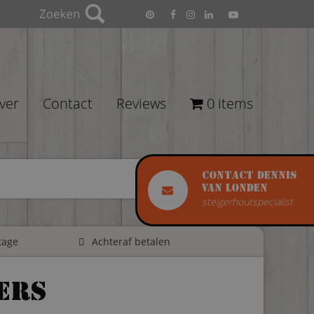
ver
Contact
Reviews
0 items
Contact Dennis
van Londen
steigerhoutspecialist
tage
Achteraf betalen
ers