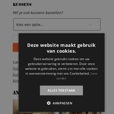
Kussens
Wil je ook kussens bestellen?
Steigerhouten
hoogslaper
Deze website maakt gebruik
Toevoegen aan winkelwagen
met
van cookies.
hoekbureau
Deze website gebruikt cookies om uw
Milan
Categorieën:
Steigerhouten bedden
,
Steigerhouten
gebruikerservaring te verbeteren. Door onze
aantal
hoogslapers
,
Steigerhouten kinderbedden
Tags:
website te gebruiken, stemt u in met alle cookies
in overeenstemming met ons Cookiebeleid.
Lees
bureau
,
hoekbureau
,
hoogslaper
,
kast
,
kinderbed
,
verder
kinderkamer
,
Steigerhout
,
studentenbed
,
trap
ALLES TOESTAAN
Andere suggesties…
AANBIEDING!
AANBIEDING!
AANPASSEN