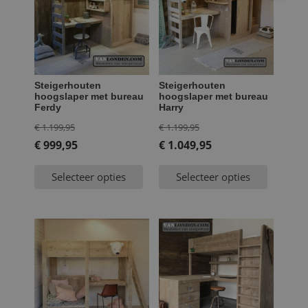
Steigerhouten
Steigerhouten
hoogslaper met bureau
hoogslaper met bureau
Ferdy
Harry
Oorspronkelijke
Oorspronkelijke
€
1.199,95
€
1.199,95
prijs
prijs
€
999,95
€
1.049,95
Huidige
was:
Huidige
was:
Selecteer opties
Selecteer opties
prijs
€ 1.199,95.
prijs
€ 1.199,95.
is:
is:
€ 999,95.
€ 1.049,95.