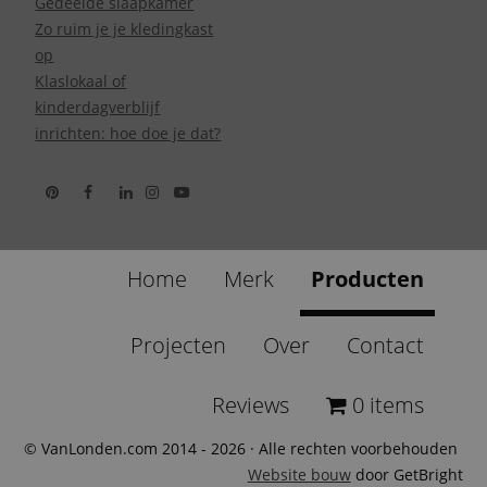
Gedeelde slaapkamer
Zo ruim je je kledingkast
op
Klaslokaal of
kinderdagverblijf
inrichten: hoe doe je dat?
Home
Merk
Producten
Projecten
Over
Contact
Reviews
0 items
© VanLonden.com 2014 - 2026 · Alle rechten voorbehouden
Website bouw
door GetBright