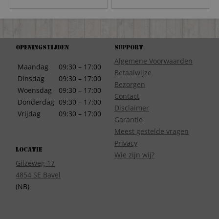
Openingstijden
Support
Algemene Voorwaarden
Maandag
09:30 – 17:00
Betaalwijze
Dinsdag
09:30 – 17:00
Bezorgen
Woensdag
09:30 – 17:00
Contact
Donderdag
09:30 – 17:00
Disclaimer
Vrijdag
09:30 – 17:00
Garantie
Meest gestelde vragen
Privacy
Locatie
Wie zijn wij?
Gilzeweg 17
4854 SE Bavel
(NB)