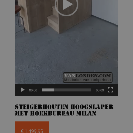
00:00
00:09
Steigerhouten hoogslaper
met hoekbureau Milan
€
1.499,95