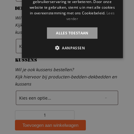
gebruikerservaring te verbeteren. Door onze
website te gebruiken, stemt u in met alle cookies
Dekbedden
in overeenstemming met ons Cookiebeleid.
Lees
Wil je ook dekbedden bestellen?
verder
Kijk hiervoor bij producten-bedden-dekbedden en
kussens
ALLES TOESTAAN
AANPASSEN
Kussens
Wil je ook kussens bestellen?
Kijk hiervoor bij producten-bedden-dekbedden en
kussens
Steigerhouten
hoogslaper
Toevoegen aan winkelwagen
met