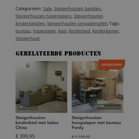
bureau
Harry
Categorieën:
Sale
,
Steigerhouten bedden
,
aantal
Steigerhouten hoogslapers
,
Steigerhouten
kinderbedden
,
Steigerhouten vergadertafels
Tags:
bureau
,
hoogslaper
,
kast
,
kinderbed
,
kinderkamer
,
Steigerhout
Gerelateerde producten
AANBIEDING!
Steigerhouten
Steigerhouten
kinderbed met lades
hoogslaper met bureau
Chira
Ferdy
Oorspronkelijke
€
399,95
€
1.199,95