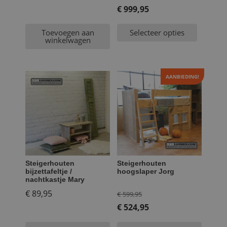
prijs
€
999,95
Huidige
was:
Toevoegen aan
Selecteer opties
prijs
€ 1.199,95.
winkelwagen
is:
€ 999,95.
AANBIEDING!
Steigerhouten
Steigerhouten
bijzettafeltje /
hoogslaper Jorg
nachtkastje Mary
Oorspronkelijke
€
89,95
€
599,95
prijs
€
524,95
Huidige
was: