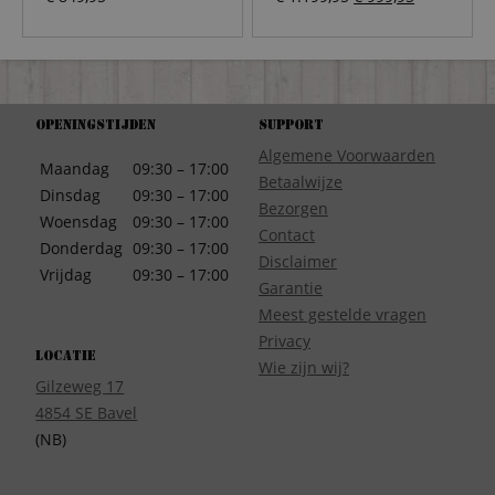
prijs
prijs
was:
is:
€ 1.199,95.
€ 999,95.
Openingstijden
Support
Algemene Voorwaarden
Maandag
09:30 – 17:00
Betaalwijze
Dinsdag
09:30 – 17:00
Bezorgen
Woensdag
09:30 – 17:00
Contact
Donderdag
09:30 – 17:00
Disclaimer
Vrijdag
09:30 – 17:00
Garantie
Meest gestelde vragen
Privacy
Locatie
Wie zijn wij?
Gilzeweg 17
4854 SE Bavel
(NB)