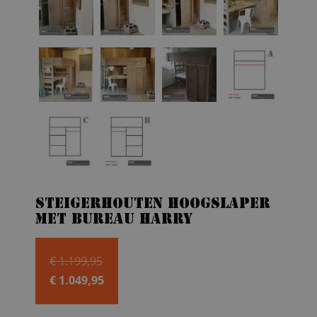
Steigerhouten hoogslaper
met bureau Harry
Oorspronkelijke
€
1.199,95
prijs
€
1.049,95
Huidige
was: