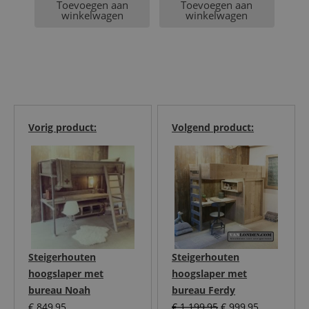
Toevoegen aan
Toevoegen aan
prijs
€ 599,95.
winkelwagen
winkelwagen
is:
€ 524,95.
Vorig product:
Volgend product:
Steigerhouten
Steigerhouten
hoogslaper met
hoogslaper met
bureau Noah
bureau Ferdy
Oorspronkelijke
Huidige
€
849,95
€
1.199,95
€
999,95