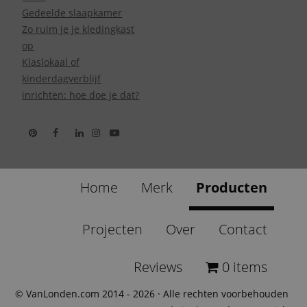
Gedeelde slaapkamer
Zo ruim je je kledingkast
op
Klaslokaal of
kinderdagverblijf
inrichten: hoe doe je dat?
Home
Merk
Producten
Projecten
Over
Contact
Reviews
0 items
© VanLonden.com 2014 - 2026 · Alle rechten voorbehouden