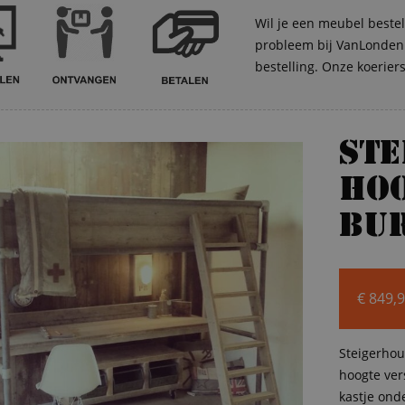
Wil je een meubel bestel
probleem bij VanLonden. 
bestelling. Onze koerier
St
ho
bu
€
849,
Steigerhou
hoogte vers
kastje ond