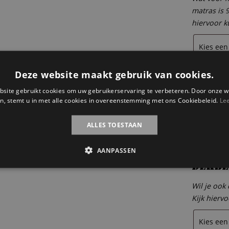
matras is 
hiervoor k
Deze website maakt gebruik van cookies.
Houte
site gebruikt cookies om uw gebruikerservaring te verbeteren. Door onze w
Wil je er 
n, stemt u in met alle cookies in overeenstemming met ons Cookiebeleid.
Le
200 cm. An
contact m
ALLES TOESTAAN
AANPASSEN
Dekbe
Wil je ook
Kijk hierv