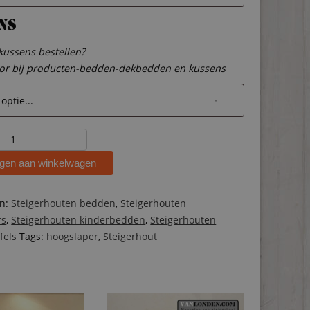
ns
 kussens bestellen?
oor bij producten-bedden-dekbedden en kussens
ten
r
gen aan winkelwagen
ën:
Steigerhouten bedden
,
Steigerhouten
rs
,
Steigerhouten kinderbedden
,
Steigerhouten
fels
Tags:
hoogslaper
,
Steigerhout