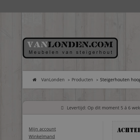
VanLonden
Producten
Steigerhouten hoo
Levertijd: Op dit moment 5 á 6 weke
Mijn account
Achte
Winkelmand