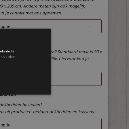
90 x 200 cm. Andere maten zijn ook mogelijk,
un je contact met ons opnemen.
n lattenbodem
ebsite te
een lattenbodem bij bestellen? Standaard maat is 90 x
es verder
dere maten zijn ook mogelijk, hiervoor kun je
et ons opnemen.
dden
 dekbedden bestellen?
oor bij producten-bedden-dekbedden en kussens