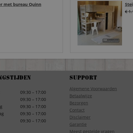
er met bureau Quinn
Ste
€
1.
ngstijden
Support
Algemene Voorwaarden
g
09:30 – 17:00
Betaalwijze
09:30 – 17:00
Bezorgen
g
09:30 – 17:00
Contact
ag
09:30 – 17:00
Disclaimer
09:30 – 17:00
Garantie
Meest gestelde vragen