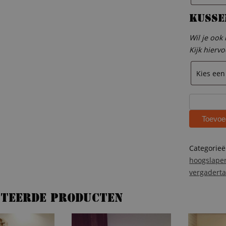
Kusse
Wil je ook
Kijk hierv
Steigerhou
hoogslape
Toevoe
met
bureau
Noah
Categorie
aantal
hoogslape
vergaderta
ateerde producten