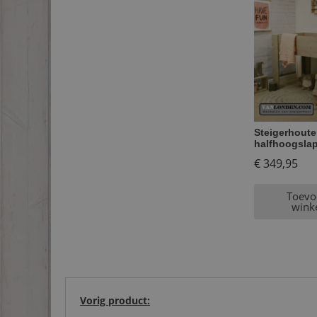
Steigerhout
halfhoogslap
€
349,95
Toevo
wink
Vorig product: