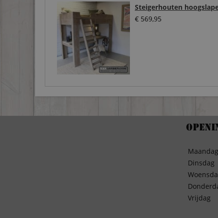
Steigerhouten hoogslap
€
569,95
Openi
Maanda
Dinsdag
Woensda
Donderd
Vrijdag