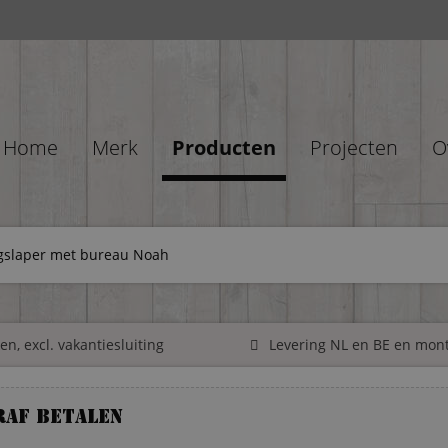
Home
Merk
Producten
Projecten
O
gslaper met bureau Noah
n, excl. vakantiesluiting
Levering NL en BE en mon
raf betalen