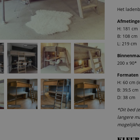
Het ladenbl
Afmetinge
H: 181 cm
B: 108 cm
L: 219 cm
Binnenma
200 x 90*
Formaten 
H: 60 cm (i
B: 39,5 cm
D: 38 cm
*Dit bed (
langere m
mogelijkh