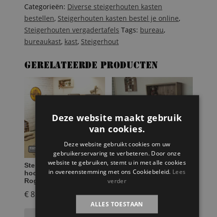
Categorieën:
Diverse steigerhouten kasten
bestellen
,
Steigerhouten kasten bestel je online
,
Steigerhouten vergadertafels
Tags:
bureau
,
bureaukast
,
kast
,
Steigerhout
Gerelateerde producten
Deze website maakt gebruik
van cookies.
Deze website gebruikt cookies om uw
gebruikerservaring te verbeteren. Door onze
website te gebruiken, stemt u in met alle cookies
Steigerhouten
Steigerhouten
in overeenstemming met ons Cookiebeleid.
Lees
hoogslaper met kast
boekenkast Bo
verder
Rogier
€
899,95
€
499,95
ALLES TOESTAAN
Toevoegen aan
Toevoegen aan