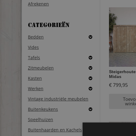
Afrekenen
Categorieën
Bedden
Vides
Tafels
Zitmeubelen
Steigerhoute
Midas
Kasten
€
799,95
Werken
Vintage industriële meubelen
Toevo
wink
Buitenkeukens
Speelhuizen
Buitenhaarden en Kachels