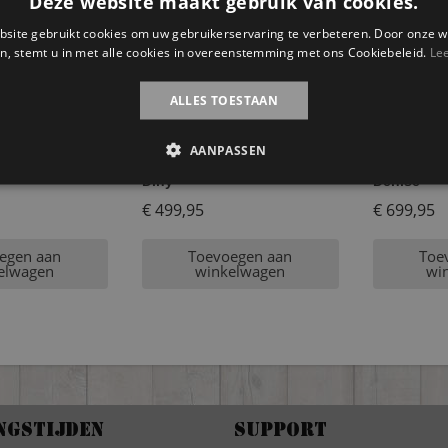
Deze website maakt gebruik van cookies.
site gebruikt cookies om uw gebruikerservaring te verbeteren. Door onze w
n, stemt u in met alle cookies in overeenstemming met ons Cookiebeleid.
Le
ALLES TOESTAAN
AANPASSEN
n dressoir
Steigerhouten dressoirkast
Steigerhou
Diny
Denise
€
499,95
€
699,95
egen aan
Toevoegen aan
Toe
elwagen
winkelwagen
wi
ngstijden
Support