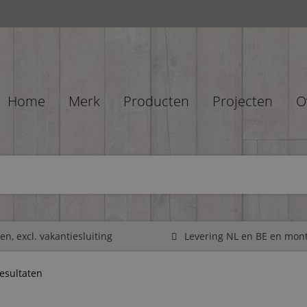
Home
Merk
Producten
Projecten
O
n, excl. vakantiesluiting
Levering NL en BE en mon
resultaten