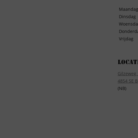
Maanda
Dinsdag
Woensda
Donderd
Vrijdag
Locat
Gilzeweg 
4854 SE B
(NB)