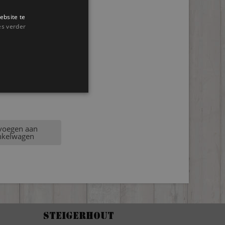
ebsite te
es verder
ten dressoir
voegen aan
nkelwagen
Steigerhout