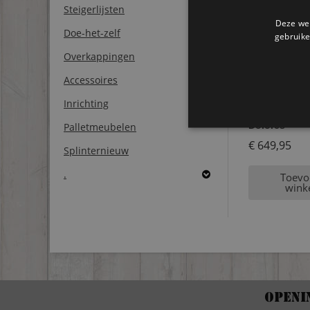
Steigerlijsten
Deze web
Doe-het-zelf
gebruike
Overkappingen
Accessoires
Inrichting
Steigerhoute
Dolores
Palletmeubelen
€
649,95
Splinternieuw
.
Toevo
wink
Openi