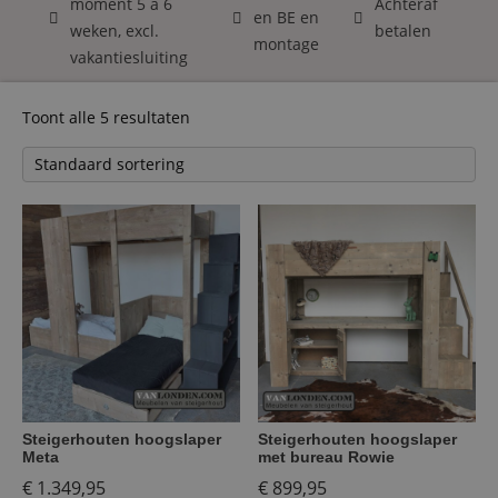
moment 5 á 6
Achteraf
en BE en
weken, excl.
betalen
montage
vakantiesluiting
Toont alle 5 resultaten
Steigerhouten hoogslaper
Steigerhouten hoogslaper
Meta
met bureau Rowie
€
1.349,95
€
899,95