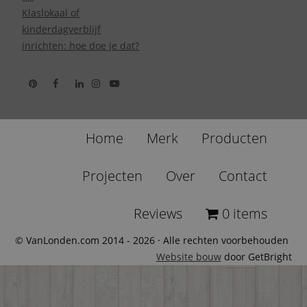
Klaslokaal of
kinderdagverblijf
inrichten: hoe doe je dat?
Home
Merk
Producten
Projecten
Over
Contact
Reviews
0 items
© VanLonden.com 2014 - 2026 · Alle rechten voorbehouden
Website bouw
door GetBright