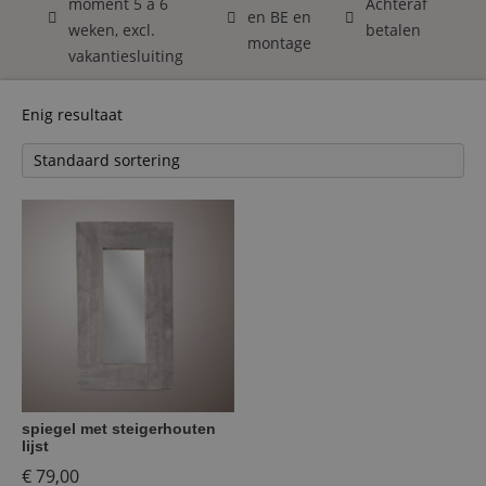
moment 5 á 6
Achteraf
en BE en
weken, excl.
betalen
montage
vakantiesluiting
Enig resultaat
spiegel met steigerhouten
lijst
€
79,00