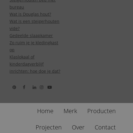
bureau
Wat is Douglas hout?
Wat is een steigerhouten
vide?
Gedeelde slaapkamer
Zo ruim je je kledingkast
op
Klaslokaal of
kinderdagverblijf
inrichten: hoe doe je dat?
Home
Merk
Producten
Projecten
Over
Contact