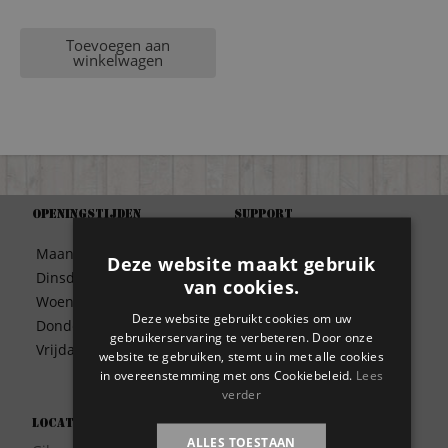
Toevoegen aan
winkelwagen
Openingstijden
Support
Algemene Voorwaarden
Maandag
09:30 – 17:00
Deze website maakt gebruik
Betaalwijze
Dinsdag
09:30 – 17:00
van cookies.
Bezorgen
Woensdag
09:30 – 17:00
Contact
Deze website gebruikt cookies om uw
Donderdag
09:30 – 17:00
Disclaimer
gebruikerservaring te verbeteren. Door onze
Vrijdag
09:30 – 17:00
website te gebruiken, stemt u in met alle cookies
Garantie
in overeenstemming met ons Cookiebeleid.
Lees
Meest gestelde vragen
verder
Privacy
Locatie
Wie zijn wij?
ALLES TOESTAAN