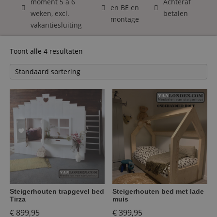
moment 5 á 6
Achteraf
en BE en
weken, excl.
betalen
montage
vakantiesluiting
Toont alle 4 resultaten
Steigerhouten trapgevel bed
Steigerhouten bed met lade
Tirza
muis
€
899,95
€
399,95