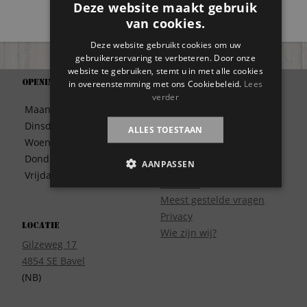
Deze website maakt gebruik
van cookies.
Deze website gebruikt cookies om uw
gebruikerservaring te verbeteren. Door onze
website te gebruiken, stemt u in met alle cookies
in overeenstemming met ons Cookiebeleid.
Lees
Openingstijden
Support
verder
Algemene Voorwaarden
Maandag
09:30 – 17:00
Betaalwijze
Dinsdag
09:30 – 17:00
ALLES TOESTAAN
Bezorgen
Woensdag
09:30 – 17:00
Contact
Donderdag
09:30 – 17:00
AANPASSEN
Disclaimer
Vrijdag
09:30 – 17:00
Garantie
Meest gestelde vragen
Privacy
Locatie
Wie zijn wij?
Gilzeweg 17
4854 SE Bavel
(NB)