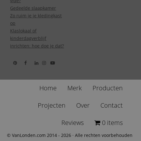
vide?
Gedeelde slaapkamer
Zo ruim je je kledingkast
op
Klaslokaal of
kinderdagverblijf
inrichten: hoe doe je dat?
Home
Merk
Producten
Projecten
Over
Contact
Reviews
0 items
© VanLonden.com 2014 - 2026 · Alle rechten voorbehouden