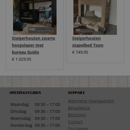
Steigerhouten zwarte
Steigerhouten
hoogslaper met
stapelbed Toon
bureau Guido
€
749,95
€
1.029,95
Openingstijden
Support
Algemene Voorwaarden
Maandag
09:30 – 17:00
Betaalwijze
Dinsdag
09:30 – 17:00
Bezorgen
Woensdag
09:30 – 17:00
Contact
Donderdag
09:30 – 17:00
Disclaimer