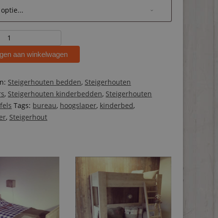
ten
gen aan winkelwagen
r
ën:
Steigerhouten bedden
,
Steigerhouten
rs
,
Steigerhouten kinderbedden
,
Steigerhouten
fels
Tags:
bureau
,
hoogslaper
,
kinderbed
,
er
,
Steigerhout