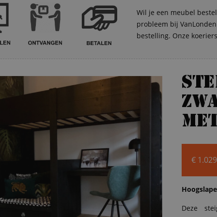
Wil je een meubel bestel
probleem bij VanLonden. 
bestelling. Onze koerier
St
zw
met
€
1.029
Hoogslape
Deze ste