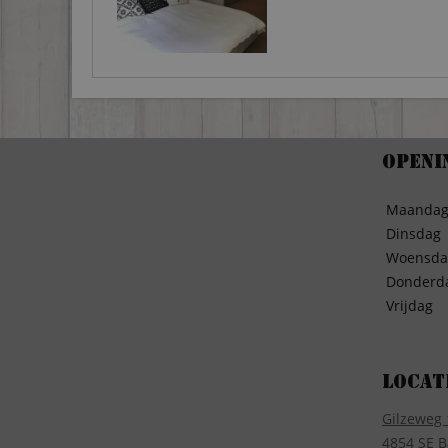
Openi
Maanda
Dinsdag
Woensda
Donderd
Vrijdag
Locat
Gilzeweg 
4854 SE B