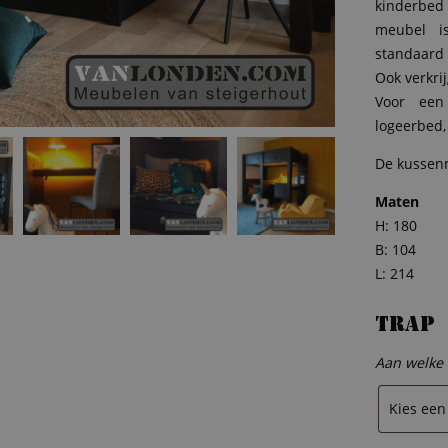
kinderbed
meubel i
standaard 
Ook verkri
Voor een
logeerbed,
De kussenm
Maten
H: 180
B: 104
L: 214
Trap
Aan welke 