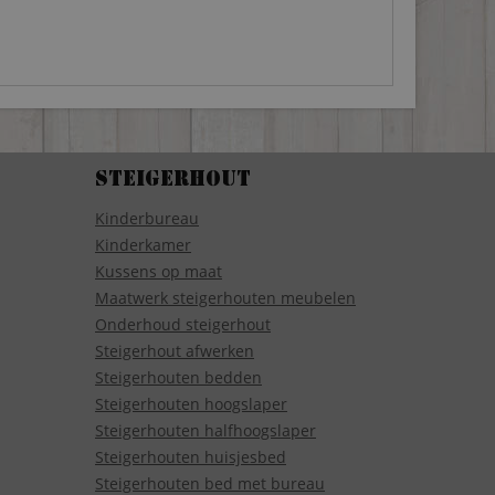
Steigerhout
Kinderbureau
Kinderkamer
Kussens op maat
Maatwerk steigerhouten meubelen
Onderhoud steigerhout
Steigerhout afwerken
Steigerhouten bedden
Steigerhouten hoogslaper
Steigerhouten halfhoogslaper
Steigerhouten huisjesbed
Steigerhouten bed met bureau