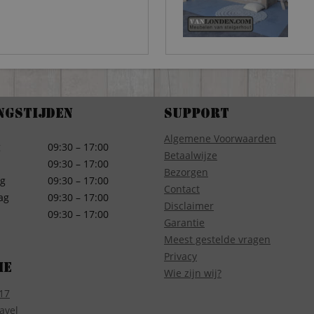
ngstijden
Support
Algemene Voorwaarden
g
09:30 – 17:00
Betaalwijze
09:30 – 17:00
Bezorgen
g
09:30 – 17:00
Contact
ag
09:30 – 17:00
Disclaimer
09:30 – 17:00
Garantie
Meest gestelde vragen
Privacy
ie
Wie zijn wij?
17
avel