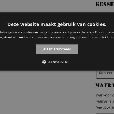
Kusse
Wil je ook
Deze website maakt gebruik van cookies.
site gebruikt cookies om uw gebruikerservaring te verbeteren. Door onze w
n, stemt u in met alle cookies in overeenstemming met ons Cookiebeleid.
Le
Houte
Wil je er 
ALLES TOESTAAN
200 cm. An
contact m
AANPASSEN
Matr
Wat voor m
matras is 
hiervoor k