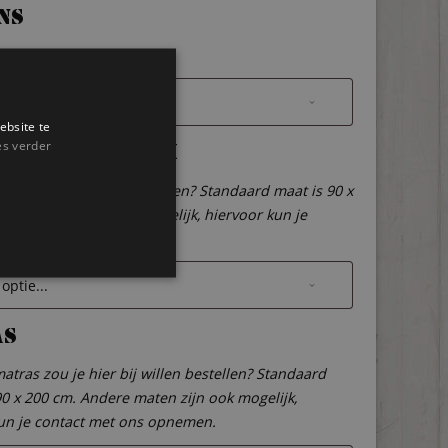
ns
 kussens bestellen?
ebsite te
es verder
n lattenbodem
een lattenbodem bij bestellen? Standaard maat is 90 x
dere maten zijn ook mogelijk, hiervoor kun je
et ons opnemen.
as
atras zou je hier bij willen bestellen? Standaard
90 x 200 cm. Andere maten zijn ook mogelijk,
un je contact met ons opnemen.