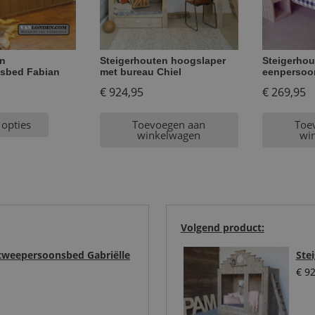
en
Steigerhouten hoogslaper
Steigerhou
sbed Fabian
met bureau Chiel
eenpersoo
€
924,95
€
269,95
 opties
Toevoegen aan
Toe
winkelwagen
wi
Volgend product:
tweepersoonsbed Gabriëlle
Ste
€
92