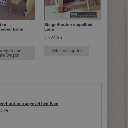
ten
Steigerhouten stapelbed
nsbed Boris
Lana
€
724,95
voegen aan
Selecteer opties
nkelwagen
igerhouten trapgevel bed Pam
4,95