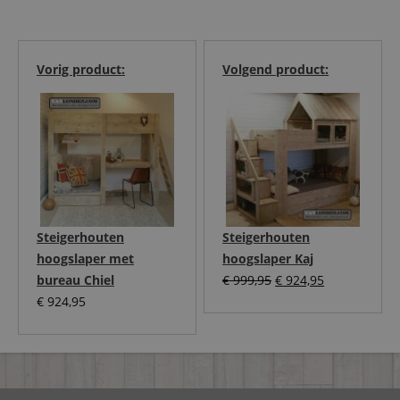
Vorig product:
Volgend product:
Steigerhouten
Steigerhouten
hoogslaper met
hoogslaper Kaj
Oorspronkelijke
Huidige
bureau Chiel
€
999,95
€
924,95
prijs
prijs
€
924,95
was:
is:
€ 999,95.
€ 924,95.