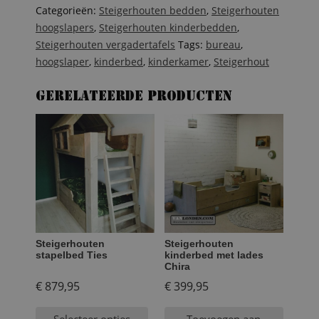
Celine
Categorieën:
Steigerhouten bedden
,
Steigerhouten
aantal
hoogslapers
,
Steigerhouten kinderbedden
,
Steigerhouten vergadertafels
Tags:
bureau
,
hoogslaper
,
kinderbed
,
kinderkamer
,
Steigerhout
Gerelateerde producten
Steigerhouten
Steigerhouten
stapelbed Ties
kinderbed met lades
Chira
€
879,95
€
399,95
Selecteer opties
Toevoegen aan