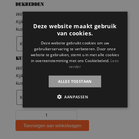
Dekbedden
Wil je ook dekbedden bestellen?
Kijk hiervoor bij producten-bedden-dekbedden en
Deze website maakt gebruik
kussens
van cookies.
Deze website gebruikt cookies om uw
gebruikerservaring te verbeteren. Door onze
website te gebruiken, stemt u in met alle cookies
Kussens
in overeenstemming met ons Cookiebeleid.
Lees
verder
Wil je ook kussens bestellen?
Kijk hiervoor bij producten-bedden-dekbedden en
ALLES TOESTAAN
kussens
AANPASSEN
Steigerhouten
hoogslaper
Toevoegen aan winkelwagen
met
bureau