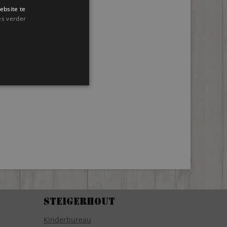
ebsite te
es verder
Steigerhout
Kinderbureau