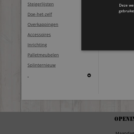
Steigerlijsten
Deze web
gebruike
Doe-het-zelf
Overkappingen
Accessoires
Inrichting
Palletmeubelen
Splinternieuw
.
Openi
Maanda