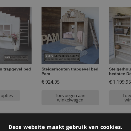
n trapgevel bed
Steigerhouten trapgevel bed
Steigerhou
Pam
bedstee D
€
924,95
€
1.199,95
 opties
Toevoegen aan
Toe
winkelwagen
wi
Deze website maakt gebruik van cookies.