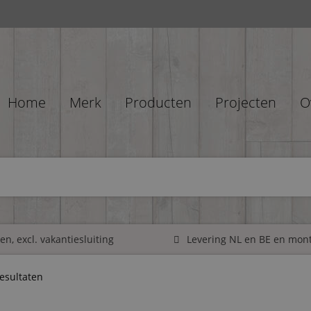
Home
Merk
Producten
Projecten
O
n, excl. vakantiesluiting
Levering NL en BE en mon
resultaten