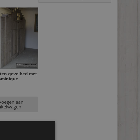
ten gevelbed met
ominique
voegen aan
nkelwagen