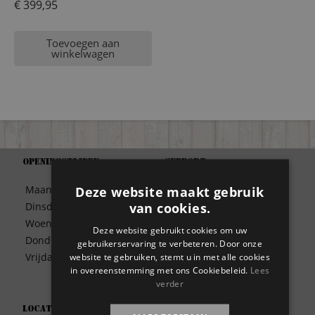
€
399,95
Toevoegen aan
winkelwagen
Openingstijden
Support
Algemene Voorwaarden
Maandag
09:30 – 17:00
Deze website maakt gebruik
Betaalwijze
van cookies.
Dinsdag
09:30 – 17:00
Bezorgen
Woensdag
09:30 – 17:00
Deze website gebruikt cookies om uw
Contact
Donderdag
09:30 – 17:00
gebruikerservaring te verbeteren. Door onze
Disclaimer
Vrijdag
09:30 – 17:00
website te gebruiken, stemt u in met alle cookies
Garantie
in overeenstemming met ons Cookiebeleid.
Lees
Meest gestelde vragen
verder
Privacy
Locatie