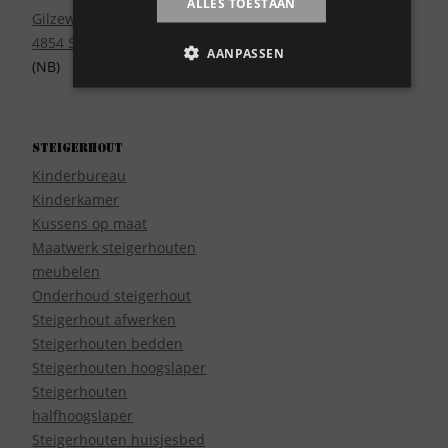
Wie zijn wij?
ALLES TOESTAAN
Gilzeweg 17
4854 SE Bavel
AANPASSEN
(NB)
Steigerhout
Kinderbureau
Kinderkamer
Kussens op maat
Maatwerk steigerhouten
meubelen
Onderhoud steigerhout
Steigerhout afwerken
Steigerhouten bedden
Steigerhouten hoogslaper
Steigerhouten
halfhoogslaper
Steigerhouten huisjesbed