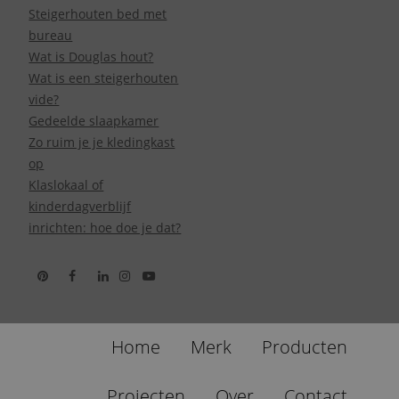
Steigerhouten bed met
bureau
Wat is Douglas hout?
Wat is een steigerhouten
vide?
Gedeelde slaapkamer
Zo ruim je je kledingkast
op
Klaslokaal of
kinderdagverblijf
inrichten: hoe doe je dat?
Home
Merk
Producten
Projecten
Over
Contact