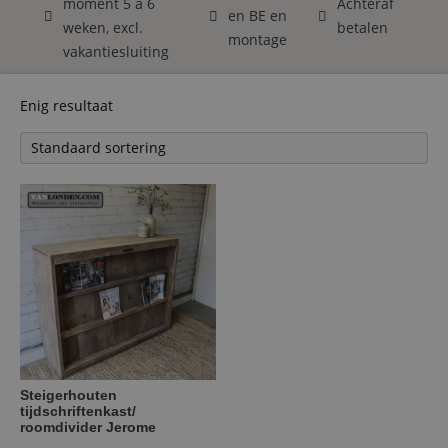
moment 5 á 6
Achteraf
en BE en
weken, excl.
betalen
montage
vakantiesluiting
Enig resultaat
Steigerhouten
tijdschriftenkast/
roomdivider Jerome