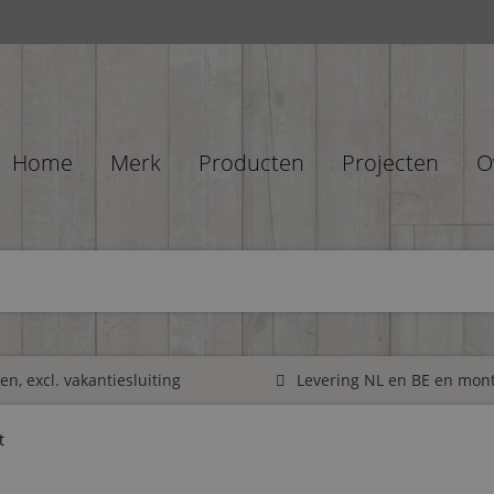
Home
Merk
Producten
Projecten
O
n, excl. vakantiesluiting
Levering NL en BE en mon
t