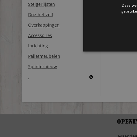
Steigerlijsten
Deze web
gebruike
Doe-het-zelf
Overkappingen
Accessoires
Inrichting
Palletmeubelen
Splinternieuw
.
Openi
Maanda