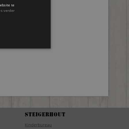
ebsite te
es verder
Steigerhout
Kinderbureau