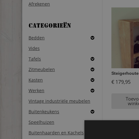
Afrekenen
Categorieën
Bedden
Vides
Tafels
Zitmeubelen
Steigerhoute
Kasten
€
179,95
Werken
Toevo
Vintage industriële meubelen
wink
Buitenkeukens
Speelhuizen
Buitenhaarden en Kachels