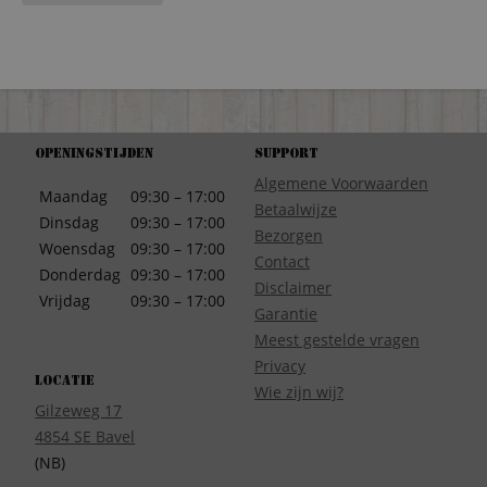
Openingstijden
Support
Algemene Voorwaarden
Maandag
09:30 – 17:00
Betaalwijze
Dinsdag
09:30 – 17:00
Bezorgen
Woensdag
09:30 – 17:00
Contact
Donderdag
09:30 – 17:00
Disclaimer
Vrijdag
09:30 – 17:00
Garantie
Meest gestelde vragen
Privacy
Locatie
Wie zijn wij?
Gilzeweg 17
4854 SE Bavel
(NB)