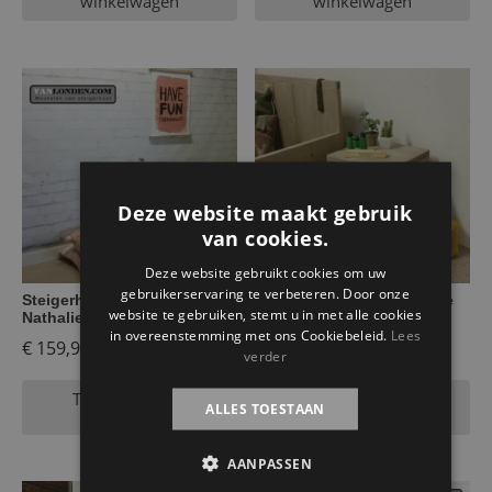
winkelwagen
winkelwagen
Deze website maakt gebruik
van cookies.
Deze website gebruikt cookies om uw
gebruikerservaring te verbeteren. Door onze
Steigerhouten nachtkastje
Steigerhouten nachtkastje
website te gebruiken, stemt u in met alle cookies
Nathalie
Niels
in overeenstemming met ons Cookiebeleid.
Lees
€
159,95
€
119,95
verder
Toevoegen aan
Toevoegen aan
ALLES TOESTAAN
winkelwagen
winkelwagen
AANPASSEN