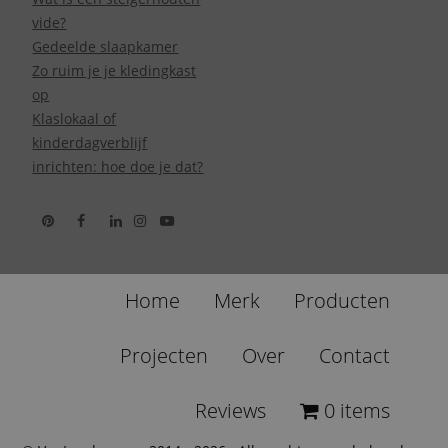
vide?
Gedeelde slaapkamer
Zo ruim je je kledingkast
op
Klaslokaal of
kinderdagverblijf
inrichten: hoe doe je dat?
Home
Merk
Producten
Projecten
Over
Contact
Reviews
0 items