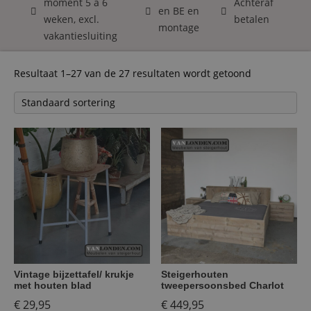
moment 5 á 6
Achteraf
en BE en
weken, excl.
betalen
montage
vakantiesluiting
Resultaat 1–27 van de 27 resultaten wordt getoond
Vintage bijzettafel/ krukje
Steigerhouten
met houten blad
tweepersoonsbed Charlot
€
29,95
€
449,95