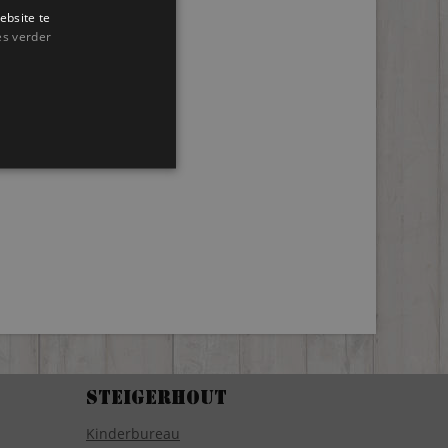
ebsite te
es verder
Steigerhout
Kinderbureau