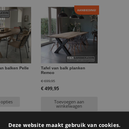
AANBIEDING!
an balken Pelle
Tafel van balk planken
Remco
Oorspronkelijke
€
699,95
prijs
€
499,95
Huidige
was:
 opties
Toevoegen aan
prijs
€ 699,95.
winkelwagen
is:
€ 499,95.
Deze website maakt gebruik van cookies.