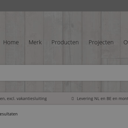
Home
Merk
Producten
Projecten
O
n, excl. vakantiesluiting
Levering NL en BE en mon
resultaten