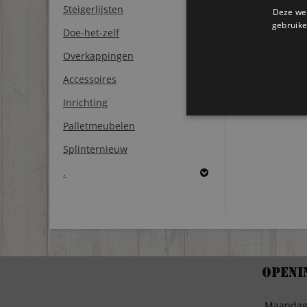
Steigerlijsten
Deze web
gebruike
Doe-het-zelf
Overkappingen
Accessoires
Inrichting
Palletmeubelen
Splinternieuw
.
Openi
Maanda