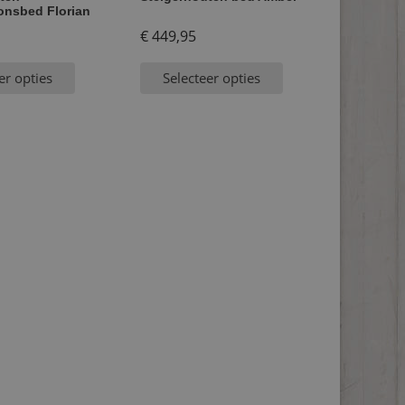
onsbed Florian
€
449,95
er opties
Selecteer opties