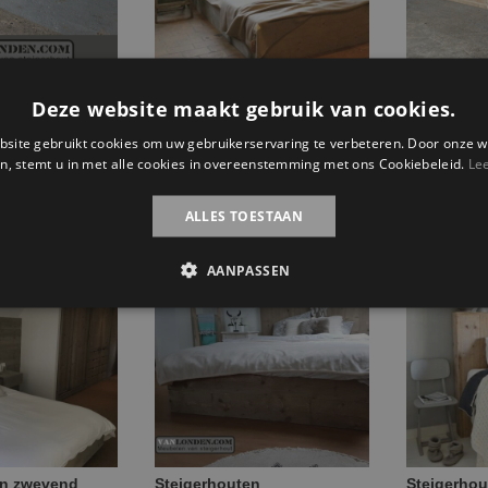
en
Steigerhouten
Steigerhou
Deze website maakt gebruik van cookies.
sbed Christy
tweepersoonsbed Joshua
tweeperso
€
399,95
€
724,95
site gebruikt cookies om uw gebruikerservaring te verbeteren. Door onze w
n, stemt u in met alle cookies in overeenstemming met ons Cookiebeleid.
Le
 opties
Selecteer opties
Selecte
ALLES TOESTAAN
AANPASSEN
en zwevend
Steigerhouten
Steigerhou