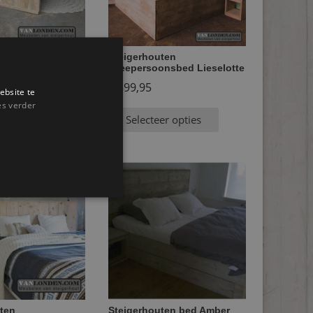
ten
Steigerhouten
onsbed Max
tweepersoonsbed Lieselotte
€
399,95
ebsite te
es verder
er opties
Selecteer opties
ten
Steigerhouten bed Amber