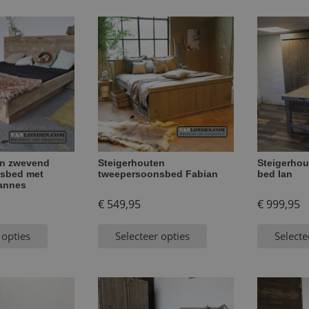
en zwevend
Steigerhouten
Steigerhou
sbed met
tweepersoonsbed Fabian
bed Ian
annes
€
549,95
€
999,95
 opties
Selecteer opties
Selecte