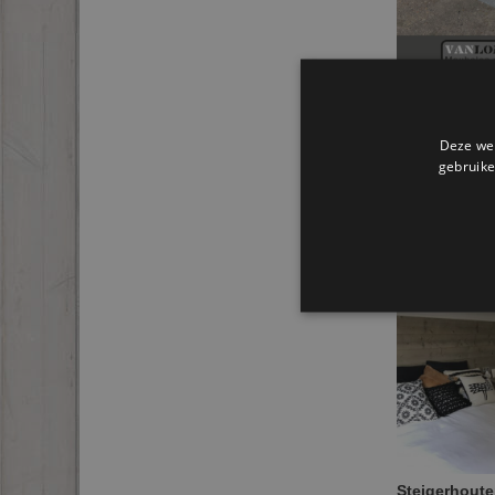
Steigerhout
tweepersoon
€
399,95
Deze web
gebruike
Selecteer
Steigerhout