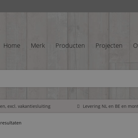
Home
Merk
Producten
Projecten
O
n, excl. vakantiesluiting
Levering NL en BE en mon
 resultaten