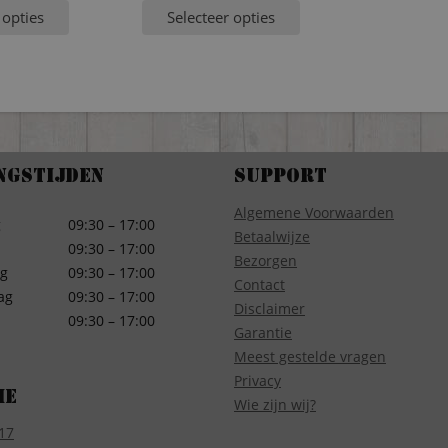
 opties
Selecteer opties
ngstijden
Support
Algemene Voorwaarden
g
09:30 – 17:00
Betaalwijze
09:30 – 17:00
Bezorgen
g
09:30 – 17:00
Contact
ag
09:30 – 17:00
Disclaimer
09:30 – 17:00
Garantie
Meest gestelde vragen
Privacy
ie
Wie zijn wij?
17