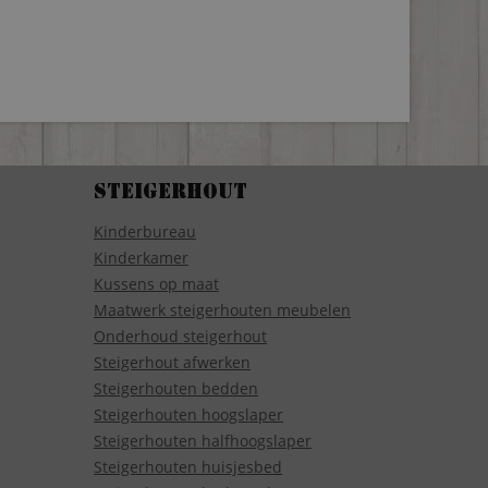
Steigerhout
Kinderbureau
Kinderkamer
Kussens op maat
Maatwerk steigerhouten meubelen
Onderhoud steigerhout
Steigerhout afwerken
Steigerhouten bedden
Steigerhouten hoogslaper
Steigerhouten halfhoogslaper
Steigerhouten huisjesbed