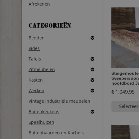
Afrekenen
Categorieën
Bedden
Vides
Tafels
Zitmeubelen
Steigerhout
tweepersoon
Kasten
hoofdbord J
Werken
€
1.049,95
Vintage industriële meubelen
Selecteer
Buitenkeukens
Speelhuizen
Buitenhaarden en Kachels