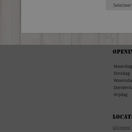
Selecteer
Openi
Maanda
Dinsdag
Woensda
Donderd
Vrijdag
Locat
Gilzeweg 