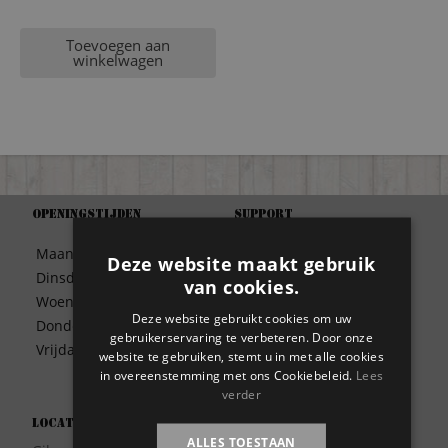
Toevoegen aan
winkelwagen
Openingstijden
Support
Algemene Voorwaarden
Maandag
09:30 – 17:00
Deze website maakt gebruik
Betaalwijze
Dinsdag
09:30 – 17:00
van cookies.
Bezorgen
Woensdag
09:30 – 17:00
Contact
Deze website gebruikt cookies om uw
Donderdag
09:30 – 17:00
Disclaimer
gebruikerservaring te verbeteren. Door onze
Vrijdag
09:30 – 17:00
website te gebruiken, stemt u in met alle cookies
Garantie
in overeenstemming met ons Cookiebeleid.
Lees
Meest gestelde vragen
verder
Privacy
Locatie
Wie zijn wij?
ALLES TOESTAAN