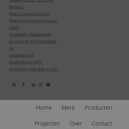
bureau
Wat is Douglas hout?
Wat is een steigerhouten
vide?
Gedeelde slaapkamer
Zo ruim je je kledingkast
op
Klaslokaal of
kinderdagverblijf
inrichten: hoe doe je dat?
Home
Merk
Producten
Projecten
Over
Contact