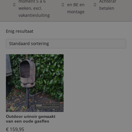
moment 5 á 6
Achteraf
en BE en
weken, excl.
betalen
montage
vakantiesluiting
Enig resultaat
Outdoor urinoir gemaakt
van een oude gasfles
€
159,95