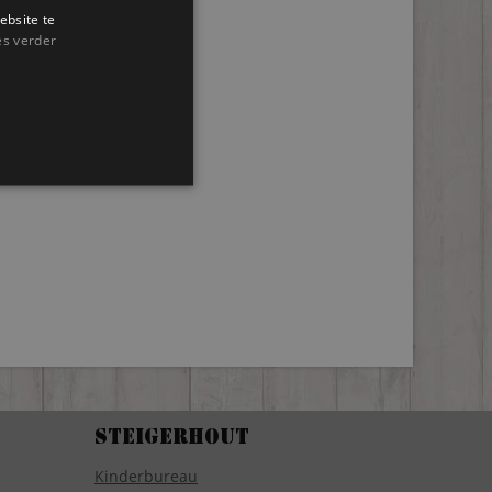
ebsite te
es verder
Steigerhout
Kinderbureau