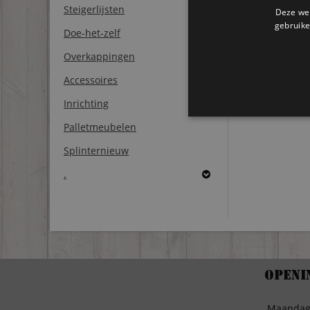
Steigerlijsten
Deze web
gebruike
Doe-het-zelf
Overkappingen
Accessoires
Inrichting
Palletmeubelen
Splinternieuw
.
Openi
Maanda