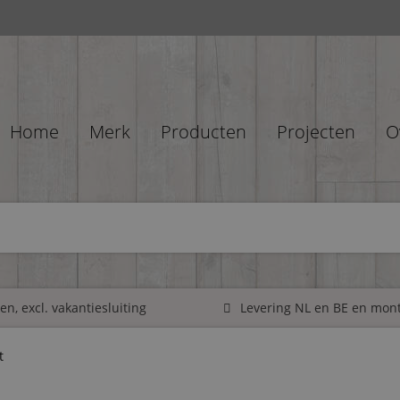
Home
Merk
Producten
Projecten
O
n, excl. vakantiesluiting
Levering NL en BE en mon
t