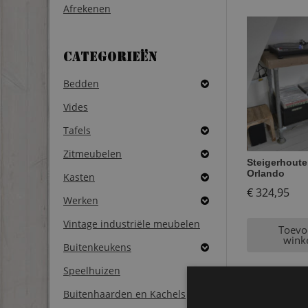
Afrekenen
Categorieën
Bedden
Vides
Tafels
Zitmeubelen
Steigerhout
Orlando
Kasten
€
324,95
Werken
Vintage industriële meubelen
Toevo
wink
Buitenkeukens
Speelhuizen
Buitenhaarden en Kachels