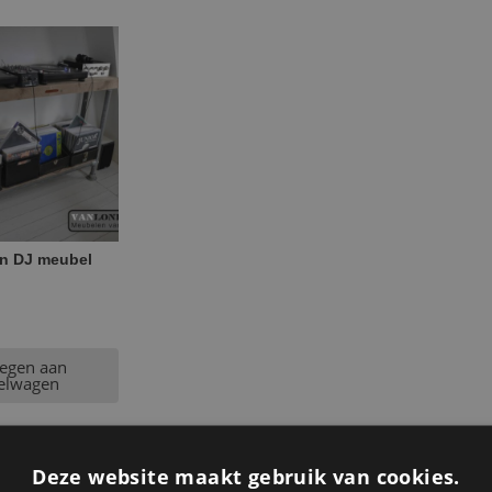
en DJ meubel
egen aan
elwagen
Deze website maakt gebruik van cookies.