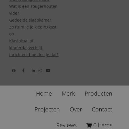
Wat is een steigerhouten
vide?
Gedeelde slaapkamer
Zo ruim je je kledingkast
op
Klaslokaal of
kinderdagverblijf
inrichten: hoe doe je dat?
Home
Merk
Producten
Projecten
Over
Contact
Reviews
0 items