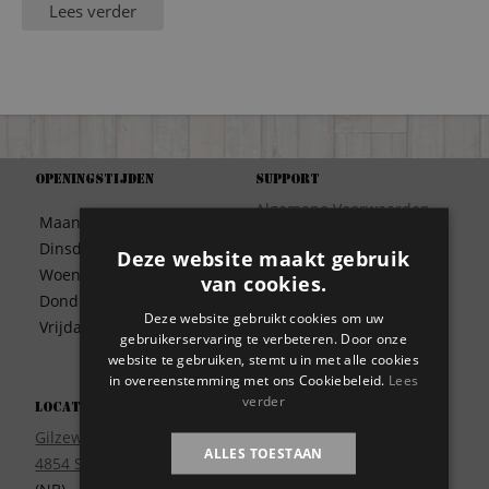
Lees verder
Openingstijden
Support
Algemene Voorwaarden
Maandag
09:30 – 17:00
Betaalwijze
Dinsdag
09:30 – 17:00
Deze website maakt gebruik
Bezorgen
Woensdag
09:30 – 17:00
van cookies.
Contact
Donderdag
09:30 – 17:00
Disclaimer
Deze website gebruikt cookies om uw
Vrijdag
09:30 – 17:00
gebruikerservaring te verbeteren. Door onze
Garantie
website te gebruiken, stemt u in met alle cookies
Meest gestelde vragen
in overeenstemming met ons Cookiebeleid.
Lees
Privacy
verder
Locatie
Wie zijn wij?
Gilzeweg 17
ALLES TOESTAAN
4854 SE Bavel