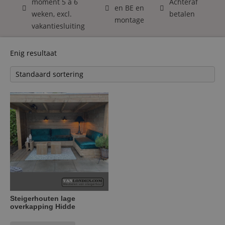
moment 5 á 6
Achteraf
en BE en
weken, excl.
betalen
montage
vakantiesluiting
Enig resultaat
Steigerhouten lage
overkapping Hidde