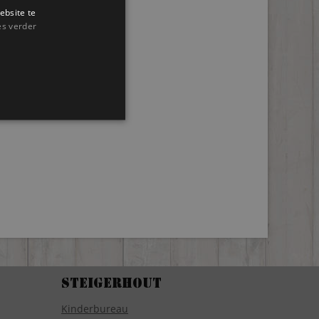
ebsite te
es verder
Steigerhout
Kinderbureau