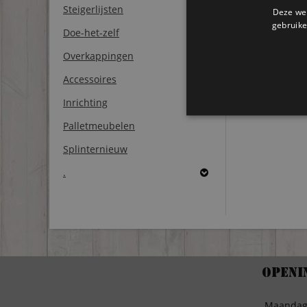
Steigerlijsten
Deze web
gebruike
Doe-het-zelf
Overkappingen
Accessoires
Inrichting
Palletmeubelen
Splinternieuw
.
Openi
Maanda