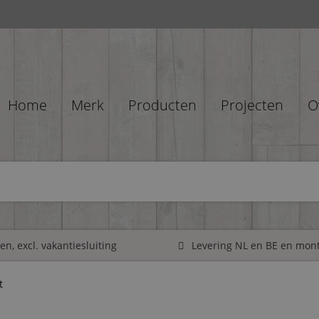
Home
Merk
Producten
Projecten
O
n, excl. vakantiesluiting
Levering NL en BE en mon
t