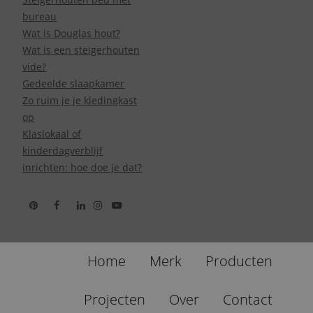
bureau
Wat is Douglas hout?
Wat is een steigerhouten
vide?
Gedeelde slaapkamer
Zo ruim je je kledingkast
op
Klaslokaal of
kinderdagverblijf
inrichten: hoe doe je dat?
Home
Merk
Producten
Projecten
Over
Contact