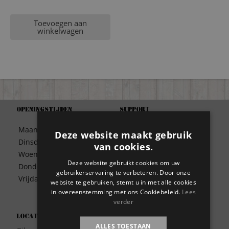
Toevoegen aan
winkelwagen
Openingstijden
Support
Algemene Voorwaarden
Maandag
09:30 – 17:00
Deze website maakt gebruik
Betaalwijze
Dinsdag
09:30 – 17:00
van cookies.
Bezorgen
Woensdag
09:30 – 17:00
Contact
Deze website gebruikt cookies om uw
Donderdag
09:30 – 17:00
Disclaimer
gebruikerservaring te verbeteren. Door onze
Vrijdag
09:30 – 17:00
website te gebruiken, stemt u in met alle cookies
Garantie
in overeenstemming met ons Cookiebeleid.
Lees
Meest gestelde vragen
verder
Privacy
Locatie
Wie zijn wij?
ALLES TOESTAAN