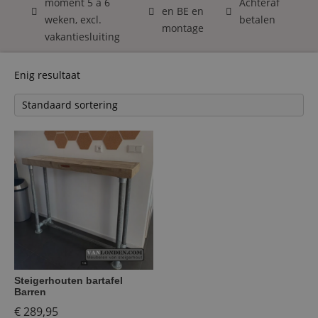
moment 5 á 6
Achteraf
en BE en
weken, excl.
betalen
montage
vakantiesluiting
Enig resultaat
Steigerhouten bartafel
Barren
€
289,95