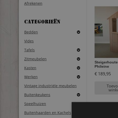
Afrekenen
Categorieën
Bedden
Vides
Tafels
Zitmeubelen
Steigerhout
Phileine
Kasten
€
189,95
Werken
Vintage industriële meubelen
Toevo
wink
Buitenkeukens
Speelhuizen
Buitenhaarden en Kachels