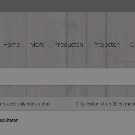
Home
Merk
Producten
Projecten
O
n, excl. vakantiesluiting
Levering NL en BE en mon
resultaten