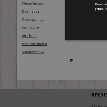
Steigerlijsten
Deze web
gebruike
Doe-het-zelf
Overkappingen
Accessoires
Inrichting
Palletmeubelen
Splinternieuw
.
Openi
Maanda