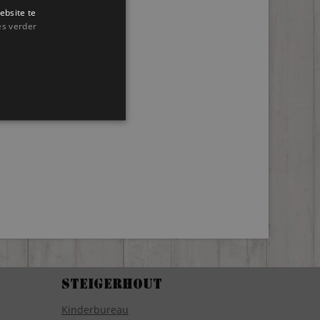
ebsite te
es verder
Steigerhout
Kinderbureau