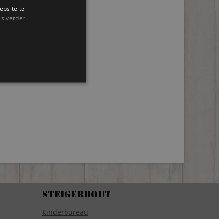
ebsite te
es verder
Steigerhout
Kinderbureau