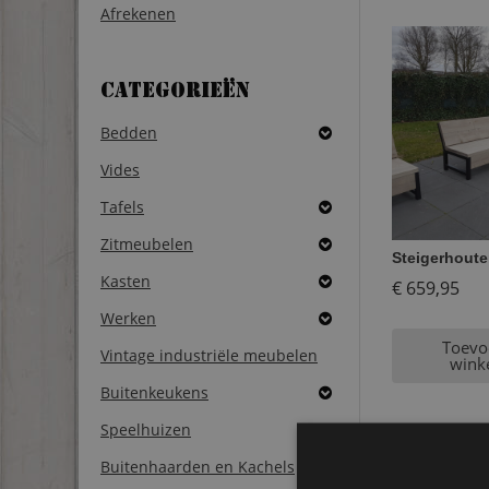
Afrekenen
Categorieën
Bedden
Vides
Tafels
Zitmeubelen
Steigerhoute
Kasten
€
659,95
Werken
Toevo
Vintage industriële meubelen
wink
Buitenkeukens
Speelhuizen
Buitenhaarden en Kachels