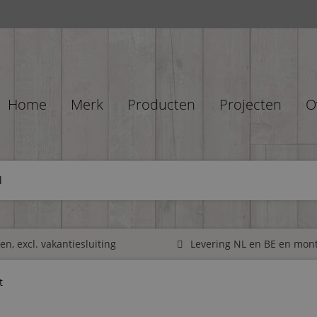
Home
Merk
Producten
Projecten
O
l
n, excl. vakantiesluiting
Levering NL en BE en mon
t