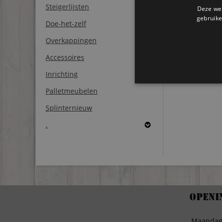
Steigerlijsten
Deze web
gebruike
Doe-het-zelf
Overkappingen
Accessoires
Inrichting
Palletmeubelen
Splinternieuw
.
Openi
Maanda