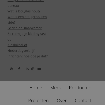
bureau
Wat is Douglas hout?
Wat is een steigerhouten
vide?
Gedeelde slaapkamer
Zo ruim je je kledingkast
op
Klaslokaal of
kinderdagverblijf
inrichten: hoe doe je dat?
Home
Merk
Producten
Projecten
Over
Contact