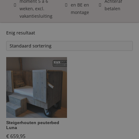
moment 5 á 6
Achteraf
en BE en
weken, excl.
betalen
montage
vakantiesluiting
Enig resultaat
Steigerhouten peuterbed
Luna
€
659,95