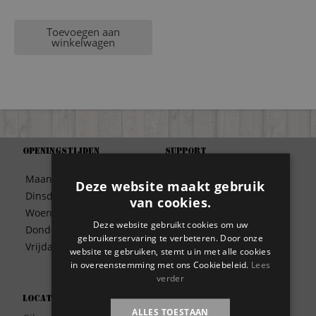
Toevoegen aan
winkelwagen
Openingstijden
Support
Algemene Voorwaarden
Maandag
09:30 – 17:00
Deze website maakt gebruik
Betaalwijze
Dinsdag
09:30 – 17:00
van cookies.
Bezorgen
Woensdag
09:30 – 17:00
Contact
Deze website gebruikt cookies om uw
Donderdag
09:30 – 17:00
Disclaimer
gebruikerservaring te verbeteren. Door onze
Vrijdag
09:30 – 17:00
website te gebruiken, stemt u in met alle cookies
Garantie
in overeenstemming met ons Cookiebeleid.
Lees
Meest gestelde vragen
verder
Privacy
Locatie
Wie zijn wij?
ALLES TOESTAAN