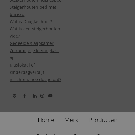
Steigerhouten bed met
bureau
Wat is Douglas hout?
Wat is een steigerhouten
vide?
Gedeelde slaapkamer
Zo ruim je je kledingkast
op
Klaslokaal of
kinderdagverblijf
inrichten: hoe doe je dat?
Home
Merk
Producten