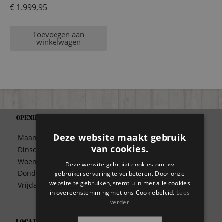
€
1.999,95
Toevoegen aan
winkelwagen
Openingstijden
Support
Algemene Voorwaarden
Deze website maakt gebruik
Maandag
09:30 – 17:00
Betaalwijze
van cookies.
Dinsdag
09:30 – 17:00
Bezorgen
Woensdag
09:30 – 17:00
Deze website gebruikt cookies om uw
Contact
Donderdag
09:30 – 17:00
gebruikerservaring te verbeteren. Door onze
Disclaimer
website te gebruiken, stemt u in met alle cookies
Vrijdag
09:30 – 17:00
Garantie
in overeenstemming met ons Cookiebeleid.
Lees
verder
Meest gestelde vragen
Privacy
Locatie