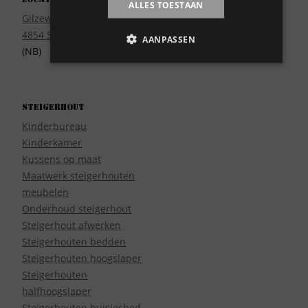
ALLES TOESTAAN
Wie zijn wij?
Gilzeweg 17
4854 SE Bavel
AANPASSEN
(NB)
Steigerhout
Kinderbureau
Kinderkamer
Kussens op maat
Maatwerk steigerhouten
meubelen
Onderhoud steigerhout
Steigerhout afwerken
Steigerhouten bedden
Steigerhouten hoogslaper
Steigerhouten
halfhoogslaper
Steigerhouten huisjesbed