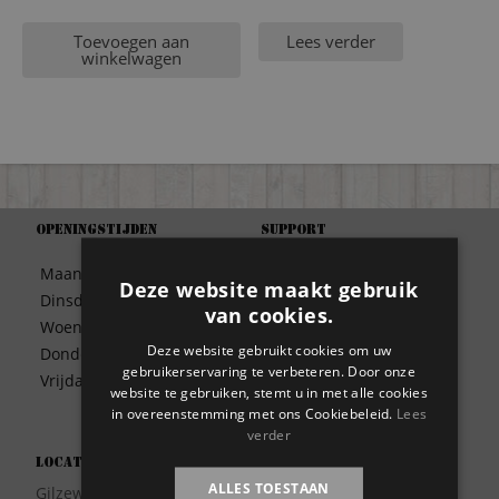
Toevoegen aan
Lees verder
winkelwagen
Openingstijden
Support
Algemene Voorwaarden
Maandag
09:30 – 17:00
Deze website maakt gebruik
Betaalwijze
Dinsdag
09:30 – 17:00
van cookies.
Bezorgen
Woensdag
09:30 – 17:00
Contact
Deze website gebruikt cookies om uw
Donderdag
09:30 – 17:00
Disclaimer
gebruikerservaring te verbeteren. Door onze
Vrijdag
09:30 – 17:00
website te gebruiken, stemt u in met alle cookies
Garantie
in overeenstemming met ons Cookiebeleid.
Lees
Meest gestelde vragen
verder
Privacy
Locatie
Wie zijn wij?
ALLES TOESTAAN
Gilzeweg 17