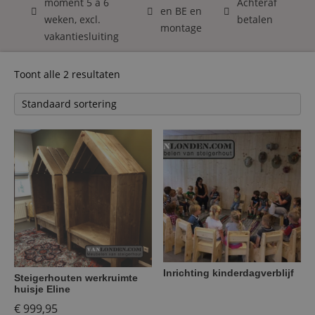
moment 5 á 6
Achteraf
en BE en
weken, excl.
betalen
montage
vakantiesluiting
Toont alle 2 resultaten
Inrichting kinderdagverblijf
Steigerhouten werkruimte
huisje Eline
€
999,95