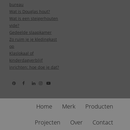
bureau
Wat is Douglas hout?
Wat is een steigerhouten
vide?
Gedeelde slaapkamer
Zo ruim je je kledingkast
op
Klaslokaal of
kinderdagverblijf
inrichten: hoe doe je dat?
Home
Merk
Producten
Projecten
Over
Contact