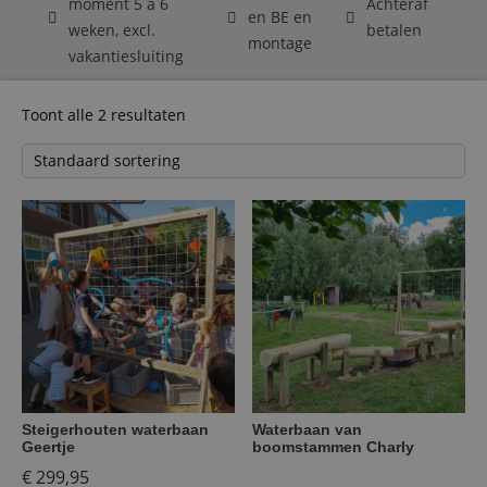
moment 5 á 6
Achteraf
en BE en
weken, excl.
betalen
montage
vakantiesluiting
Toont alle 2 resultaten
Steigerhouten waterbaan
Waterbaan van
Geertje
boomstammen Charly
€
299,95