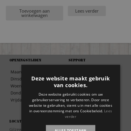
Toevoegen aan
Lees verder
winkelwagen
Openingstijden
Support
Algemene Voorwaarden
Maandag
09:30 – 17:00
Betaalwijze
Deze website maakt gebruik
Dinsdag
09:30 – 17:00
Bezorgen
van cookies.
Woensdag
09:30 – 17:00
Contact
Donderdag
09:30 – 17:00
Deze website gebruikt cookies om uw
Disclaimer
gebruikerservaring te verbeteren. Door onze
Vrijdag
09:30 – 17:00
Garantie
website te gebruiken, stemt u in met alle cookies
Meest gestelde vragen
in overeenstemming met ons Cookiebeleid.
Lees
verder
Privacy
Locatie
Wie zijn wij?
Gilzeweg 17
ALLES TOESTAAN