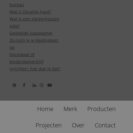
bureau
Wat is Douglas hout?
Wat is een steigerhouten
vide?
Gedeelde slaapkamer
Zo ruim je je kledingkast
op
Klaslokaal of
kinderdagverblijf
inrichten: hoe doe je dat?
Home
Merk
Producten
Projecten
Over
Contact