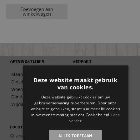
Toevoegen aan
winkelwagen
Openingstijden
Support
Algemene Voorwaarden
Maandag
09:30 – 17:00
Betaalwijze
Deze website maakt gebruik
Dinsdag
09:30 – 17:00
Bezorgen
van cookies.
Woensdag
09:30 – 17:00
Contact
Donderdag
09:30 – 17:00
Deze website gebruikt cookies om uw
Disclaimer
gebruikerservaring te verbeteren. Door onze
Vrijdag
09:30 – 17:00
Garantie
website te gebruiken, stemt u in met alle cookies
in overeenstemming met ons Cookiebeleid.
Lees
Meest gestelde vragen
verder
Privacy
Locatie
Wie zijn wij?
Gilzeweg 17
ALLES TOESTAAN