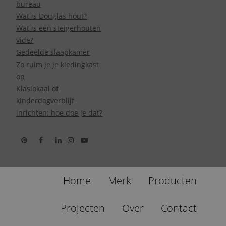
bureau
Wat is Douglas hout?
Wat is een steigerhouten
vide?
Gedeelde slaapkamer
Zo ruim je je kledingkast
op
Klaslokaal of
kinderdagverblijf
inrichten: hoe doe je dat?
Home
Merk
Producten
Projecten
Over
Contact