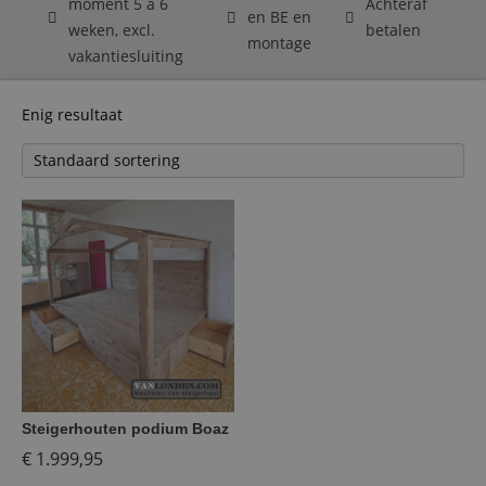
moment 5 á 6
Achteraf
en BE en
weken, excl.
betalen
montage
vakantiesluiting
Enig resultaat
Steigerhouten podium Boaz
€
1.999,95