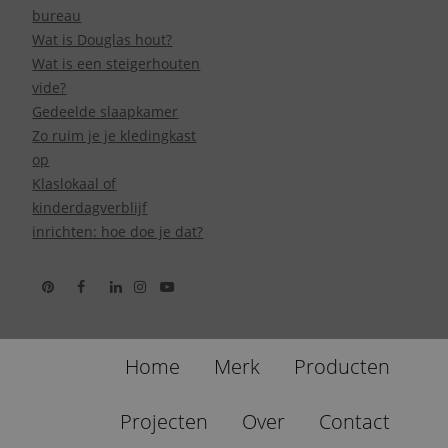
bureau
Wat is Douglas hout?
Wat is een steigerhouten
vide?
Gedeelde slaapkamer
Zo ruim je je kledingkast
op
Klaslokaal of
kinderdagverblijf
inrichten: hoe doe je dat?
Home
Merk
Producten
Projecten
Over
Contact