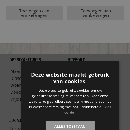
Toevoegen aan
Toevoegen aan
winkelwagen
winkelwagen
Openingstijden
Support
Algemene Voorwaarden
Maandag
09:30 – 17:00
Deze website maakt gebruik
Betaalwijze
Dinsdag
09:30 – 17:00
van cookies.
Bezorgen
Woensdag
09:30 – 17:00
Contact
Deze website gebruikt cookies om uw
Donderdag
09:30 – 17:00
Disclaimer
gebruikerservaring te verbeteren. Door onze
Vrijdag
09:30 – 17:00
website te gebruiken, stemt u in met alle cookies
Garantie
in overeenstemming met ons Cookiebeleid.
Lees
Meest gestelde vragen
verder
Privacy
Locatie
Wie zijn wij?
ALLES TOESTAAN
Gilzeweg 17