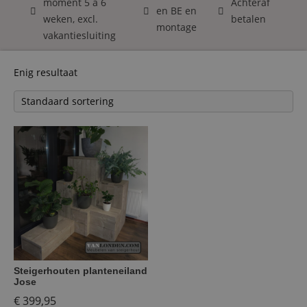
moment 5 á 6
Achteraf
en BE en
weken, excl.
betalen
montage
vakantiesluiting
Enig resultaat
Steigerhouten planteneiland
Jose
€
399,95