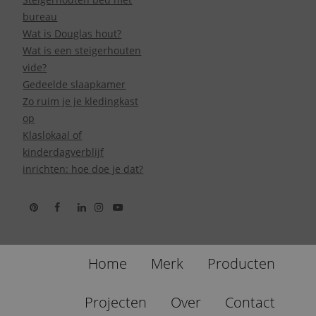
bureau
Wat is Douglas hout?
Wat is een steigerhouten
vide?
Gedeelde slaapkamer
Zo ruim je je kledingkast
op
Klaslokaal of
kinderdagverblijf
inrichten: hoe doe je dat?
Home
Merk
Producten
Projecten
Over
Contact