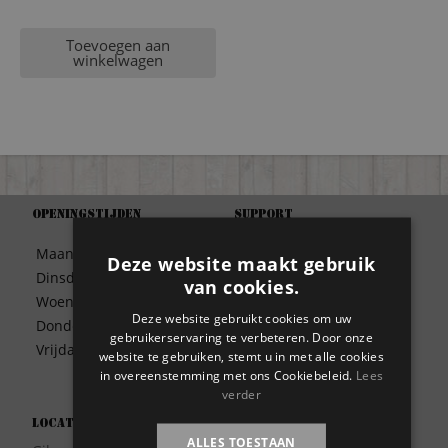
Toevoegen aan
winkelwagen
Openingstijden
Support
Algemene Voorwaarden
Maandag
09:30 – 17:00
Deze website maakt gebruik
Betaalwijze
Dinsdag
09:30 – 17:00
van cookies.
Bezorgen
Woensdag
09:30 – 17:00
Contact
Deze website gebruikt cookies om uw
Donderdag
09:30 – 17:00
Disclaimer
gebruikerservaring te verbeteren. Door onze
Vrijdag
09:30 – 17:00
website te gebruiken, stemt u in met alle cookies
Garantie
in overeenstemming met ons Cookiebeleid.
Lees
Meest gestelde vragen
verder
Privacy
Locatie
Wie zijn wij?
ALLES TOESTAAN