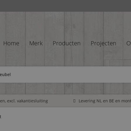
Home
Merk
Producten
Projecten
O
eubel
n, excl. vakantiesluiting
Levering NL en BE en mon
t