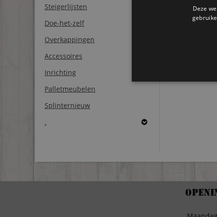
Steigerlijsten
Deze web
gebruike
Doe-het-zelf
Overkappingen
Accessoires
Inrichting
Palletmeubelen
Splinternieuw
.
Openi
Maanda