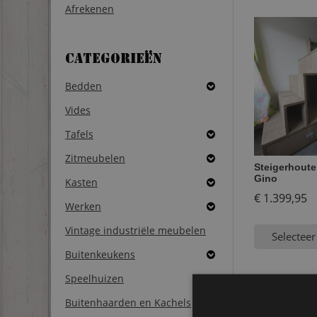
Afrekenen
Categorieën
Bedden
Vides
Tafels
Zitmeubelen
Steigerhout
Gino
Kasten
€
1.399,95
Werken
Vintage industriële meubelen
Selecteer
Buitenkeukens
Speelhuizen
Buitenhaarden en Kachels