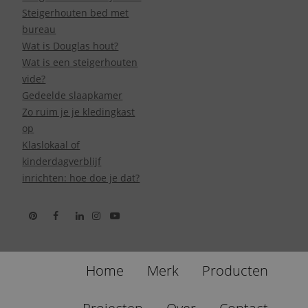
Steigerhouten bed met
bureau
Wat is Douglas hout?
Wat is een steigerhouten
vide?
Gedeelde slaapkamer
Zo ruim je je kledingkast
op
Klaslokaal of
kinderdagverblijf
inrichten: hoe doe je dat?
Home
Merk
Producten