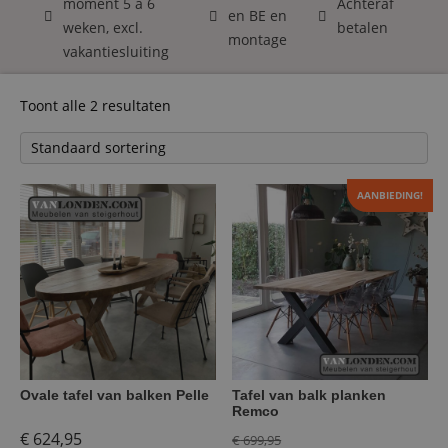
moment 5 á 6
Achteraf
en BE en
weken, excl.
betalen
montage
vakantiesluiting
Toont alle 2 resultaten
AANBIEDING!
Ovale tafel van balken Pelle
Tafel van balk planken
Remco
Oorspronkelijke
€
624,95
€
699,95