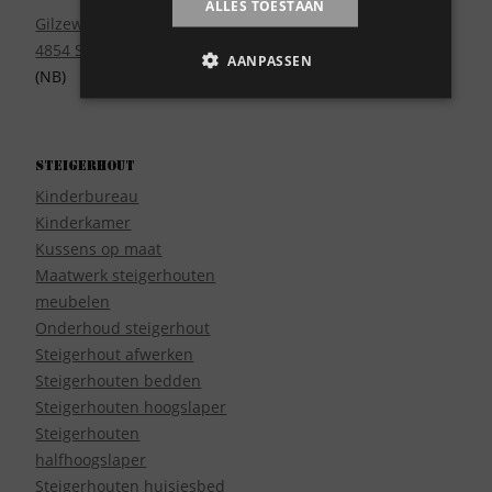
Wie zijn wij?
ALLES TOESTAAN
Gilzeweg 17
4854 SE Bavel
AANPASSEN
(NB)
Steigerhout
Kinderbureau
Kinderkamer
Kussens op maat
Maatwerk steigerhouten
meubelen
Onderhoud steigerhout
Steigerhout afwerken
Steigerhouten bedden
Steigerhouten hoogslaper
Steigerhouten
halfhoogslaper
Steigerhouten huisjesbed