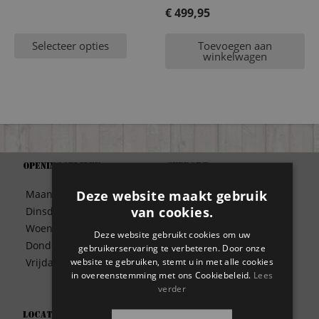
prijs
€
499,95
Huidige
was:
Selecteer opties
Toevoegen aan
prijs
€ 699,95.
winkelwagen
is:
€ 499,95.
Openingstijden
Support
Algemene Voorwaarden
Deze website maakt gebruik
Maandag
09:30 – 17:00
Betaalwijze
van cookies.
Dinsdag
09:30 – 17:00
Bezorgen
Woensdag
09:30 – 17:00
Deze website gebruikt cookies om uw
Contact
Donderdag
09:30 – 17:00
gebruikerservaring te verbeteren. Door onze
Disclaimer
website te gebruiken, stemt u in met alle cookies
Vrijdag
09:30 – 17:00
Garantie
in overeenstemming met ons Cookiebeleid.
Lees
Meest gestelde vragen
verder
Privacy
Locatie