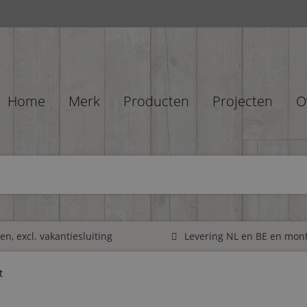
Home
Merk
Producten
Projecten
O
n, excl. vakantiesluiting
Levering NL en BE en mon
t