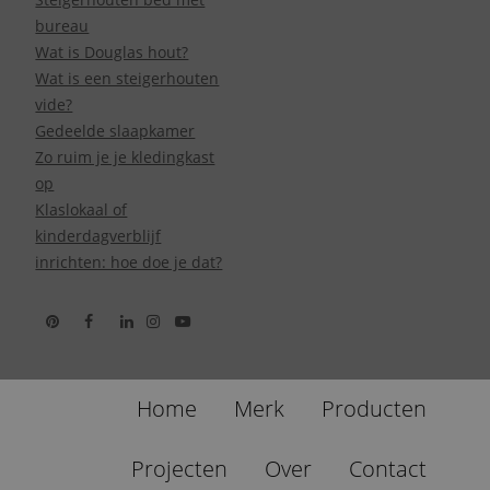
bureau
Wat is Douglas hout?
Wat is een steigerhouten
vide?
Gedeelde slaapkamer
Zo ruim je je kledingkast
op
Klaslokaal of
kinderdagverblijf
inrichten: hoe doe je dat?
Home
Merk
Producten
Projecten
Over
Contact