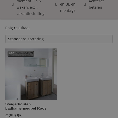
moment 5 á 6
Achteraf
en BE en
weken, excl.
betalen
montage
vakantiesluiting
Enig resultaat
Steigerhouten
badkamermeubel Roos
€
299,95