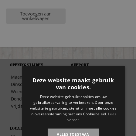
Toevoegen aan
winkelwagen
Openingstijden
Support
Algemene Voorwaarden
Maandag
09:30 – 17:00
Deze website maakt gebruik
Betaalwijze
Dinsdag
09:30 – 17:00
van cookies.
Bezorgen
Woensdag
09:30 – 17:00
Contact
Deze website gebruikt cookies om uw
Donderdag
09:30 – 17:00
Disclaimer
gebruikerservaring te verbeteren. Door onze
Vrijdag
09:30 – 17:00
website te gebruiken, stemt u in met alle cookies
Garantie
in overeenstemming met ons Cookiebeleid.
Lees
Meest gestelde vragen
verder
Privacy
Locatie
Wie zijn wij?
ALLES TOESTAAN