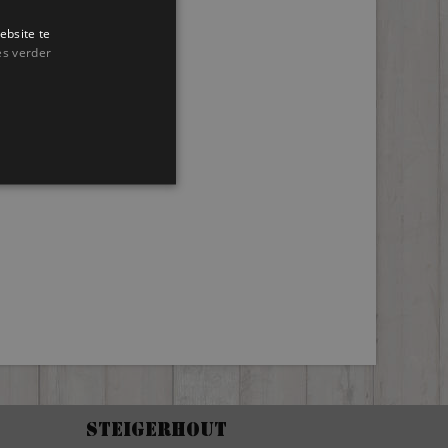
ebsite te
es verder
Steigerhout