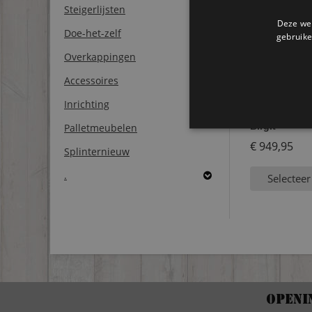
Steigerlijsten
Deze web
Doe-het-zelf
gebruike
Overkappingen
Accessoires
Inrichting
Steigerhoute
Birgit
Palletmeubelen
€
949,95
Splinternieuw
.
Selecteer
Openi