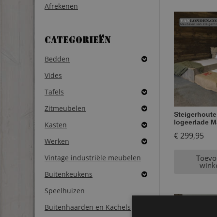
Afrekenen
Categorieën
Bedden
Vides
Tafels
Zitmeubelen
Steigerhoute
logeerlade M
Kasten
€
299,95
Werken
Vintage industriële meubelen
Toevo
wink
Buitenkeukens
Speelhuizen
Buitenhaarden en Kachels