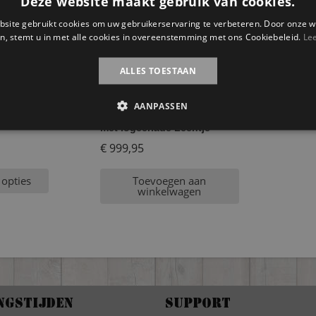
Deze website maakt gebruik van cookies.
site gebruikt cookies om uw gebruikerservaring te verbeteren. Door onze w
n, stemt u in met alle cookies in overeenstemming met ons Cookiebeleid.
Le
ALLES TOESTAAN
AANPASSEN
n huisjesbed
Steigerhouten kinderbed
met logeerlade Leentje
€
999,95
 opties
Toevoegen aan
winkelwagen
ngstijden
Support