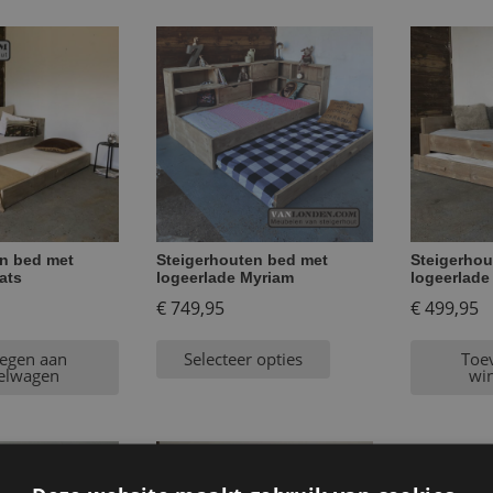
n bed met
Steigerhouten bed met
Steigerhou
ats
logeerlade Myriam
logeerlade
€
749,95
€
499,95
egen aan
Selecteer opties
Toe
elwagen
wi