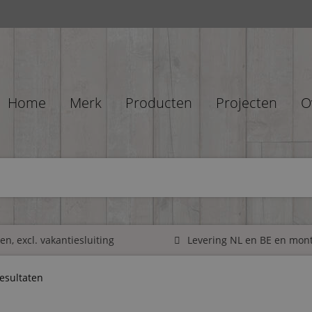
Home
Merk
Producten
Projecten
O
n, excl. vakantiesluiting
Levering NL en BE en mon
resultaten