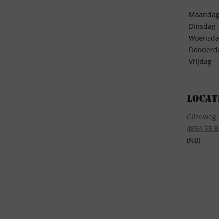
Maanda
Dinsdag
Woensda
Donderd
Vrijdag
Locat
Gilzeweg 
4854 SE B
(NB)