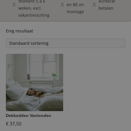
moment 5 á 6
Achteraf
en BE en
weken, excl.
betalen
montage
vakantiesluiting
Enig resultaat
Dekbedden Vanlonden
€
37,50