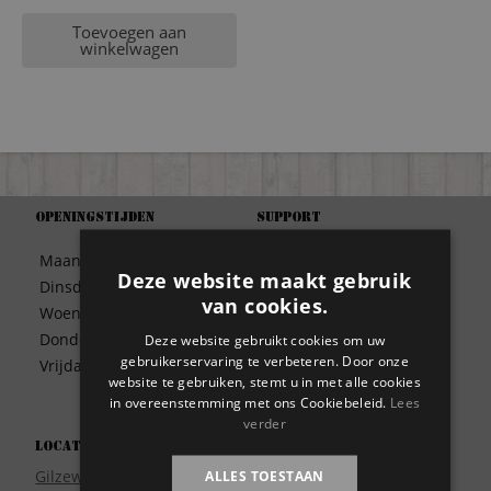
Toevoegen aan
winkelwagen
Openingstijden
Support
Algemene Voorwaarden
Maandag
09:30 – 17:00
Betaalwijze
Deze website maakt gebruik
Dinsdag
09:30 – 17:00
Bezorgen
van cookies.
Woensdag
09:30 – 17:00
Contact
Donderdag
09:30 – 17:00
Deze website gebruikt cookies om uw
Disclaimer
gebruikerservaring te verbeteren. Door onze
Vrijdag
09:30 – 17:00
Garantie
website te gebruiken, stemt u in met alle cookies
in overeenstemming met ons Cookiebeleid.
Lees
Meest gestelde vragen
verder
Privacy
Locatie
Wie zijn wij?
Gilzeweg 17
ALLES TOESTAAN