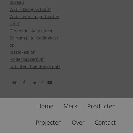
bureau
Wat is Douglas hout?
Wat is een steigerhouten
vide?
Gedeelde slaapkamer
Zo ruim je je kledingkast
op
Klaslokaal of
kinderdagverblijf
inrichten: hoe doe je dat?
Home
Merk
Producten
Projecten
Over
Contact