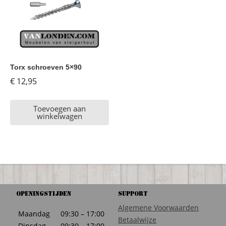
Torx schroeven 5×90
€
12,95
Toevoegen aan
winkelwagen
Openingstijden
Support
Algemene Voorwaarden
Maandag
09:30 – 17:00
Betaalwijze
Dinsdag
09:30 – 17:00