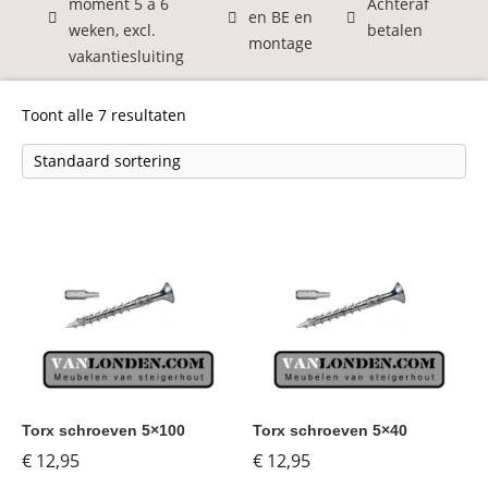
moment 5 á 6
Achteraf
en BE en
weken, excl.
betalen
montage
vakantiesluiting
Toont alle 7 resultaten
Torx schroeven 5×100
Torx schroeven 5×40
€
12,95
€
12,95