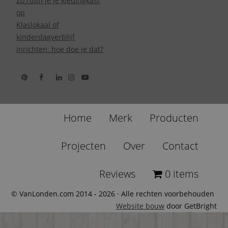
Zo ruim je je kledingkast
op
Klaslokaal of
kinderdagverblijf
inrichten: hoe doe je dat?
Home
Merk
Producten
Projecten
Over
Contact
Reviews
0 items
© VanLonden.com 2014 - 2026 · Alle rechten voorbehouden
Website bouw
door GetBright