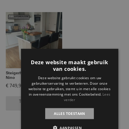
Deze website maakt gebruik
van cookies.
Steigerhouten keukenbar
Nino
Deze website gebruikt cookies om uw
gebruikerservaring te verbeteren. Door onze
€
749,95
website te gebruiken, stemt u in met alle cookies
in overeenstemming met ons Cookiebeleid.
Lees
verder
Toevoegen aan
winkelwagen
ALLES TOESTAAN
AANPASSEN