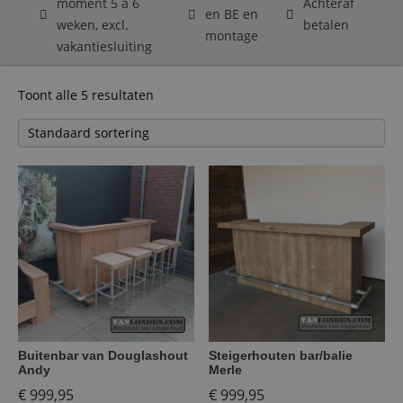
moment 5 á 6
Achteraf
en BE en
weken, excl.
betalen
montage
vakantiesluiting
Toont alle 5 resultaten
Buitenbar van Douglashout
Steigerhouten bar/balie
Andy
Merle
€
999,95
€
999,95