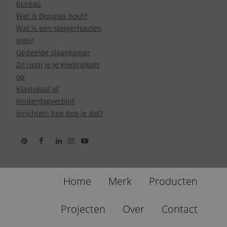
bureau
Wat is Douglas hout?
Wat is een steigerhouten
vide?
Gedeelde slaapkamer
Zo ruim je je kledingkast
op
Klaslokaal of
kinderdagverblijf
inrichten: hoe doe je dat?
Home
Merk
Producten
Projecten
Over
Contact