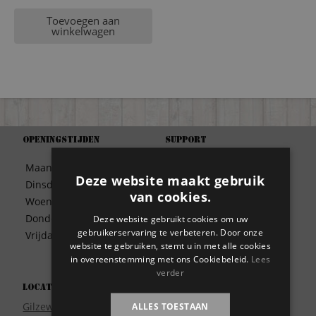
Toevoegen aan
winkelwagen
Openingstijden
Support
Algemene Voorwaarden
Maandag
09:30 – 17:00
Betaalwijze
Deze website maakt gebruik
Dinsdag
09:30 – 17:00
Bezorgen
van cookies.
Woensdag
09:30 – 17:00
Contact
Donderdag
09:30 – 17:00
Deze website gebruikt cookies om uw
Disclaimer
gebruikerservaring te verbeteren. Door onze
Vrijdag
09:30 – 17:00
Garantie
website te gebruiken, stemt u in met alle cookies
in overeenstemming met ons Cookiebeleid.
Lees
Meest gestelde vragen
verder
Privacy
Locatie
Wie zijn wij?
Gilzeweg 17
ALLES TOESTAAN