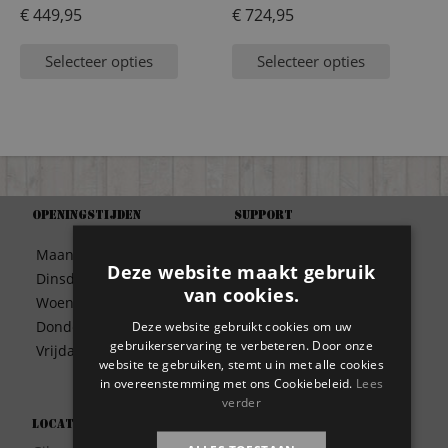
€
449,95
€
724,95
Selecteer opties
Selecteer opties
Openingstijden
Support
Algemene Voorwaarden
Maandag
09:30 – 17:00
Betaalwijze
Deze website maakt gebruik
Dinsdag
09:30 – 17:00
Bezorgen
van cookies.
Woensdag
09:30 – 17:00
Contact
Donderdag
09:30 – 17:00
Deze website gebruikt cookies om uw
Disclaimer
gebruikerservaring te verbeteren. Door onze
Vrijdag
09:30 – 17:00
Garantie
website te gebruiken, stemt u in met alle cookies
in overeenstemming met ons Cookiebeleid.
Lees
Meest gestelde vragen
verder
Privacy
Locatie
Wie zijn wij?