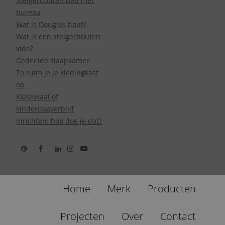
Steigerhouten bed met
bureau
Wat is Douglas hout?
Wat is een steigerhouten
vide?
Gedeelde slaapkamer
Zo ruim je je kledingkast
op
Klaslokaal of
kinderdagverblijf
inrichten: hoe doe je dat?
Home
Merk
Producten
Projecten
Over
Contact