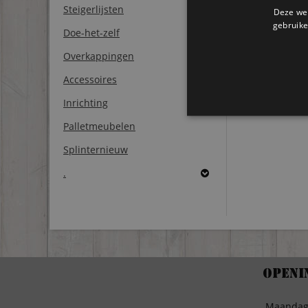
Steigerlijsten
Deze web
gebruike
Doe-het-zelf
Overkappingen
Accessoires
Inrichting
Palletmeubelen
Splinternieuw
.
Openi
Maanda