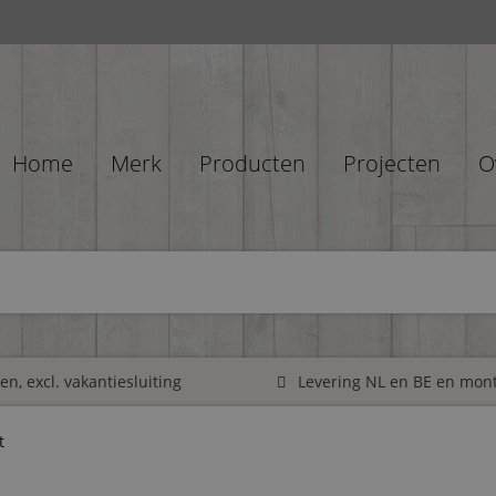
Home
Merk
Producten
Projecten
O
n, excl. vakantiesluiting
Levering NL en BE en mon
t