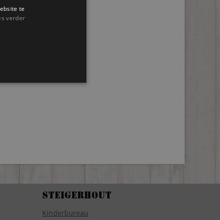
ebsite te
es verder
Steigerhout
Kinderbureau